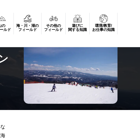
山の
海・川・湖の
その他の
遊びに
環境/教育/
ールド
フィールド
フィールド
関する知識
お仕事の知識
ン
きな
東海