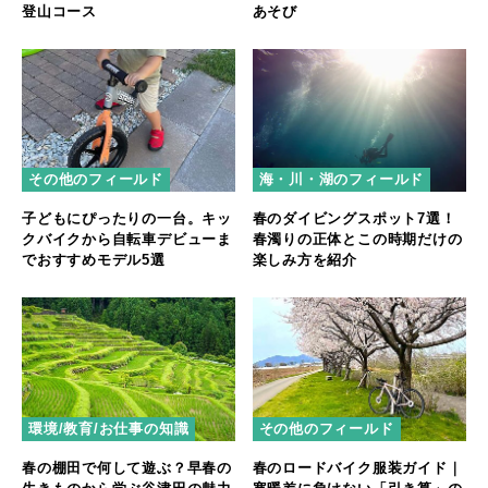
あそび
登山コース
その他のフィールド
海・川・湖のフィールド
子どもにぴったりの一台。キッ
春のダイビングスポット7選！
クバイクから自転車デビューま
春濁りの正体とこの時期だけの
でおすすめモデル5選
楽しみ方を紹介
環境/教育/お仕事の知識
その他のフィールド
春の棚田で何して遊ぶ？早春の
春のロードバイク服装ガイド｜