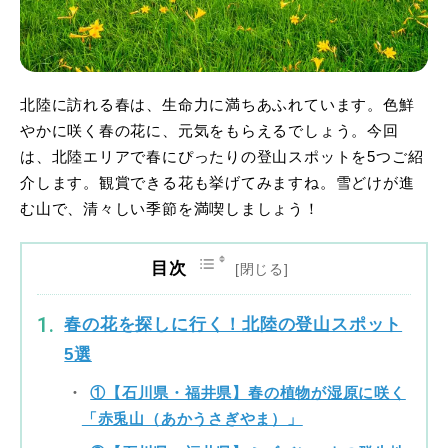
北陸に訪れる春は、生命力に満ちあふれています。色鮮
やかに咲く春の花に、元気をもらえるでしょう。今回
は、北陸エリアで春にぴったりの登山スポットを5つご紹
介します。観賞できる花も挙げてみますね。雪どけが進
む山で、清々しい季節を満喫しましょう！
目次
春の花を探しに行く！北陸の登山スポット
5選
①【石川県・福井県】春の植物が湿原に咲く
「赤兎山（あかうさぎやま）」