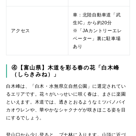
車：北陸自動車道「武
生IC」から約20分
アクセス
※「JAカントリーエレ
ベーター」裏に駐車場
あり
④【富山県】木道を彩る春の花「白木峰
（しらきみね）」
白木峰は、「白木・水無県立自然公園」に選定されてい
るエリアです。花々がいっせいに咲く春は、まさに楽園
といえます。木道では、透きとおるようなミツバノバイ
カオウレンや、華やかなシャクナゲが咲きほこる姿を目
にするでしょう。
登山口から少し登ると、ブナ林に入ります。山頂に近づ