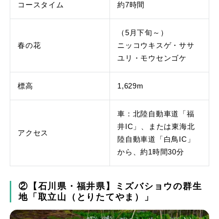
コースタイム
約7時間
（5月下旬～）
春の花
ニッコウキスゲ・ササ
ユリ・モウセンゴケ
標高
1,629m
車：北陸自動車道「福
井IC」、または東海北
アクセス
陸自動車道「白鳥IC」
から、約1時間30分
②【石川県・福井県】ミズバショウの群生
地「取立山（とりたてやま）」