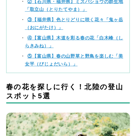
②【石川県・福井県】ミズバショウの群生地
「取立山（とりたてやま）」
③【福井県】色とりどりに咲く花々「鬼ヶ岳
（おにがたけ）」
④【富山県】木道を彩る春の花「白木峰（し
らきみね）」
⑤【富山県】春の山野草と野鳥を楽しむ「美
女平（びじょだいら）」
春の花を探しに行く！北陸の登山
スポット5選