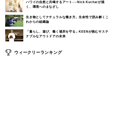
ハワイの自然と共鳴するアート──Nick Kucharが描
く、環境へのまなざし
生き物としてナチュラルな働き方。生命性で読み解くこ
れからの組織論
「暮らし、遊び、働く場所を守る」KEENが挑むサステ
ナブルなアウトドアの未来
ウィークリーランキング
奈良近県で海水浴！奈良から日帰りで行けるビーチをご
1
紹介
大洗サンビーチに海の家はある？大洗サンビーチの海の
2
家情報！
現役サーファーがおすすめしたい「40代メンズ」が選ぶ
3
サーフTシャツ
モペットとは？電動アシスト自転車との違い、おすすめ
4
フル電動自転車10選