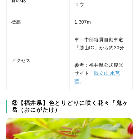
春の花
ョウ
標高
1,307m
車：中部縦貫自動車道
「勝山IC」から約30分
アクセス
参考：福井県公式観光
サイト「
取立山 水芭
蕉
」
③【福井県】色とりどりに咲く花々「鬼ヶ
岳（おにがたけ）」