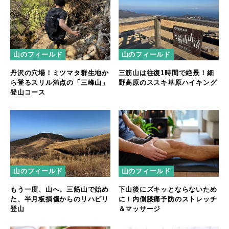
山のフィールド
山のフィールド
丹沢の穴場！ミツマタ群生地か
三筋山は往復1時間で絶景！細
ら登るスリル満点の「三峰山」
野高原のススキ草原ハイキング
登山コース
山のフィールド
山のフィールド
もう一度、山へ。三筋山で始め
下山後にズキッとならないため
た、半月板損傷からのリハビリ
に！内側膝痛予防のストレッチ
登山
＆マッサージ