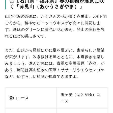
①【石川県・福井県】春の植物が湿原に咲
く「赤兎山（あかうさぎやま）」
山頂付近の湿原に、たくさんの花が咲く赤兎山。5月下旬
ごろから、鮮やかなニッコウキスゲが次々に開花しま
す。新緑のグリーンに黄色い花が映え、登山の疲れを忘
れるほどの美しさです。
また、山頂から尾根伝いに足を運ぶと、素晴らしい眺望
が広がります。吹き抜ける風とともに、木道歩きを楽し
みましょう。進んだ先には、貴重な高層湿原「赤池」が
あり、周辺は高山植物の宝庫！ササユリやモウセンゴケ
など、めずらしい植物が観賞できますよ。
鳩ヶ湯（はとがゆ）コ
登山コース
ース