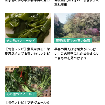
生きものから学ぶ谷津田の魅力
寒暖差に負けない「引き算」の
重ね着術
その他のフィールド
環境/教育/お仕事の知識
【旬色レシピ】潮風かおる！栄
早春の田んぼは魅力がいっぱ
養満点メカブ＆春いわしレシピ
い！この時季にしか出合えない
生きものを見つけよう
その他のフィールド
【旬色レシピ】プチヴェール＆