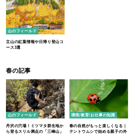
山のフィールド
立山の紅葉情報や日帰り登山コ
ース3選
春の記事
環境/教育/お仕事の知識
山のフィールド
春の自然がもっと楽しくなる｜
丹沢の穴場！ミツマタ群生地か
テントウムシで始める親子の外
ら登るスリル満点の「三峰山」