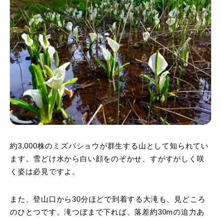
約3,000株のミズバショウが群生する山として知られてい
ます。雪どけ水から白い顔をのぞかせ、すがすがしく咲
く姿は必見ですよ。
また、登山口から30分ほどで到着する大滝も、見どころ
のひとつです。滝つぼまで下れば、落差約30mの迫力あ