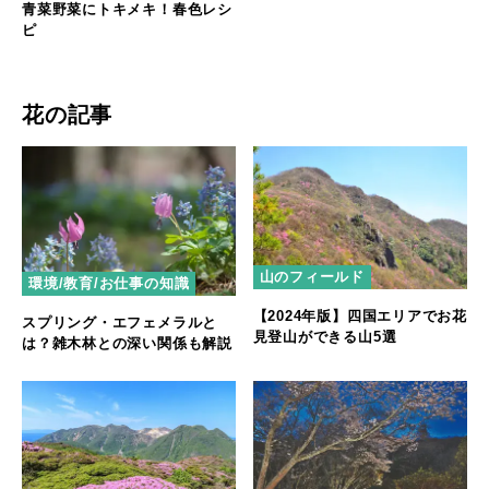
青菜野菜にトキメキ！春色レシ
ピ
花の記事
山のフィールド
環境/教育/お仕事の知識
【2024年版】四国エリアでお花
スプリング・エフェメラルと
見登山ができる山5選
は？雑木林との深い関係も解説