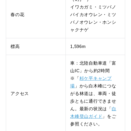
イワカガミ・ミツバノ
春の花
バイカオウレン・ミツ
バノオウレン・ホンシ
ャクナゲ
標高
1,596m
車：北陸自動車道「富
山IC」から約2時間
※「
杉ケ平キャンプ
場
」から白木峰につな
アクセス
がる林道は、車両・徒
歩ともに通行できませ
ん。最新の状況は「
白
木峰登山ガイド
」をご
参照ください。