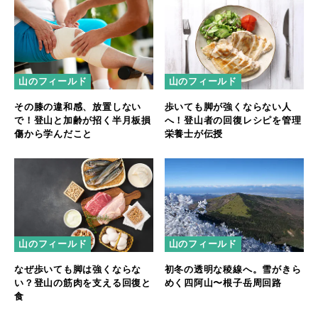
山のフィールド
山のフィールド
その膝の違和感、放置しない
歩いても脚が強くならない人
で！登山と加齢が招く半月板損
へ！登山者の回復レシピを管理
傷から学んだこと
栄養士が伝授
山のフィールド
山のフィールド
なぜ歩いても脚は強くならな
初冬の透明な稜線へ。雪がきら
い？登山の筋肉を支える回復と
めく四阿山〜根子岳周回路
食