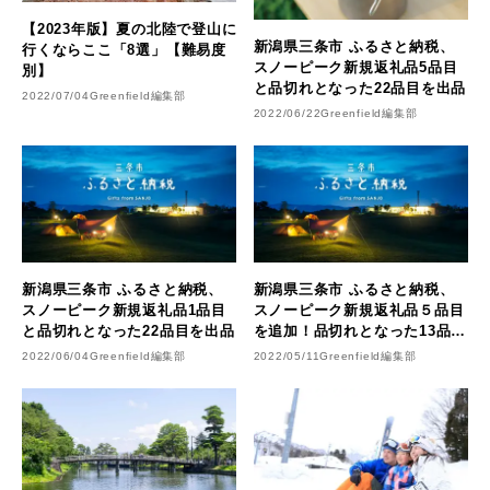
【2023年版】夏の北陸で登山に
新潟県三条市 ふるさと納税、
行くならここ「8選」【難易度
スノーピーク新規返礼品5品目
別】
と品切れとなった22品目を出品
2022/07/04
Greenfield編集部
2022/06/22
Greenfield編集部
新潟県三条市 ふるさと納税、
新潟県三条市 ふるさと納税、
スノーピーク新規返礼品1品目
スノーピーク新規返礼品５品目
と品切れとなった22品目を出品
を追加！品切れとなった13品目
とともに５月13日から出品
2022/06/04
Greenfield編集部
2022/05/11
Greenfield編集部