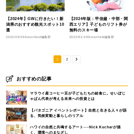
【2024年】GWに行きたい！新
【2024年版：甲信越・中部・関
潟県のおすすめ観光スポット10
西エリア】子どものリフト券が
選
無料のスキー場
2022/03/26
Greenfield編集部
2022/01/10
Greenfield編集部
1
2
おすすめの記事
マラウイ産コーヒー豆が子どもたちの給食に。せいぼじ
ゃぱん代表が考える未来への投資とは
【パタゴニア イベントレポート】自然と生きる人々が語
る、気候変動と暮らしのリアル
ハワイの自然と共鳴するアート──Nick Kucharが描
く、環境へのまなざし