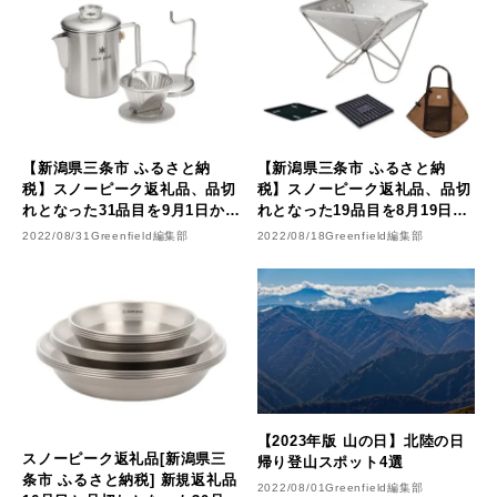
【新潟県三条市 ふるさと納
【新潟県三条市 ふるさと納
税】スノーピーク返礼品、品切
税】スノーピーク返礼品、品切
れとなった31品目を9月1日から
れとなった19品目を8月19日か
再出品＆新規返礼品7品目が9月
ら再出品！
2022/08/31
Greenfield編集部
2022/08/18
Greenfield編集部
4日に登場
【2023年版 山の日】北陸の日
スノーピーク返礼品[新潟県三
帰り登山スポット4選
条市 ふるさと納税] 新規返礼品
2022/08/01
Greenfield編集部