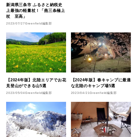
新潟県三条市 ふるさと納税史
上最強の軽量杖！「燕三条極上
杖 至高」
2023/07/27
Greenfield編集部
【2024年版】北陸エリアでお花
【2024年版】春キャンプに最適
見登山ができる山5選
な北陸のキャンプ場5選
2023/05/04
Greenfield編集部
2023/04/21
Greenfield編集部