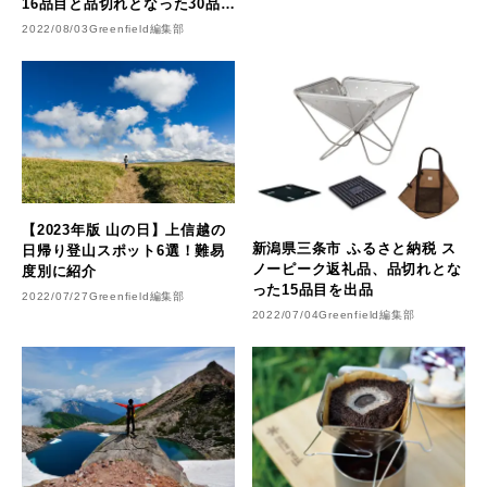
16品目と品切れとなった30品目
を8/4から出品
2022/08/03
Greenfield編集部
【2023年版 山の日】上信越の
新潟県三条市 ふるさと納税 ス
日帰り登山スポット6選！難易
ノーピーク返礼品、品切れとな
度別に紹介
った15品目を出品
2022/07/27
Greenfield編集部
2022/07/04
Greenfield編集部