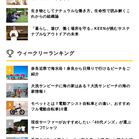
生き物としてナチュラルな働き方。生命性で読み解くこ
れからの組織論
「暮らし、遊び、働く場所を守る」KEENが挑むサステ
ナブルなアウトドアの未来
ウィークリーランキング
奈良近県で海水浴！奈良から日帰りで行けるビーチをご
1
紹介
大洗サンビーチに海の家はある？大洗サンビーチの海の
2
家情報！
モペットとは？電動アシスト自転車との違い、おすすめ
3
フル電動自転車10選
現役サーファーがおすすめしたい「40代メンズ」が選ぶ
4
サーフTシャツ