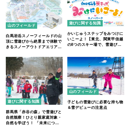
遊びに関する知識
山のフィールド
かいじゅうステップをみつけに
白馬岩岳スノーフィールドの山
いこーよ！【東北、関東甲信越
頂に雪遊びから絶景まで体験で
の8つのスキー場で、雪遊びが
きるスノーアウトドアエリア
楽しくなるイベントを12月23日
「IWATAKE WHITE PARK」
から開催】
オープン
山のフィールド
遊びに関する知識
子どもの雪遊びに必要な持ち物
＆雪デビューの注意点
群馬県「赤谷の森」で雪遊びと
自然観察！ひとり親家庭対象・
自然を学ぼう！ 「未来につな
がる環境教室」参加者募集