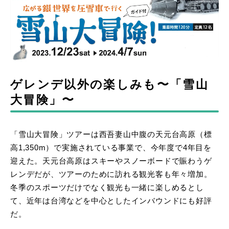
ゲレンデ以外の楽しみも〜「雪山
大冒険」〜
「雪山大冒険」ツアーは西吾妻山中腹の天元台高原（標
高1,350m）で実施されている事業で、今年度で4年目を
迎えた。天元台高原はスキーやスノーボードで賑わうゲ
レンデだが、ツアーのために訪れる観光客も年々増加。
冬季のスポーツだけでなく観光も一緒に楽しめるとし
て、近年は台湾などを中心としたインバウンドにも好評
だ。