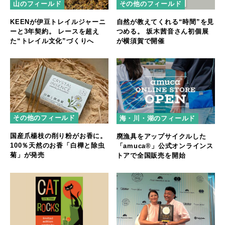
山のフィールド
その他のフィールド
KEENが伊豆トレイルジャーニ
自然が教えてくれる“時間”を見
ーと3年契約。 レースを超え
つめる。 坂木茜音さん初個展
た“トレイル文化”づくりへ
が横須賀で開催
その他のフィールド
海・川・湖のフィールド
国産爪楊枝の削り粉がお香に。
廃漁具をアップサイクルした
100％天然のお香「白樺と除虫
「amuca®」公式オンラインス
菊」が発売
トアで全国販売を開始