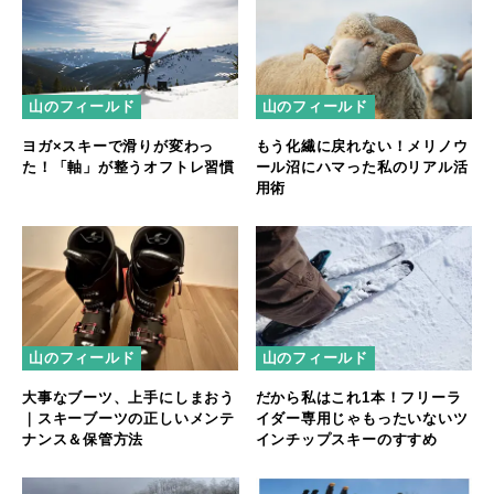
山のフィールド
山のフィールド
ヨガ×スキーで滑りが変わっ
もう化繊に戻れない！メリノウ
た！「軸」が整うオフトレ習慣
ール沼にハマった私のリアル活
用術
山のフィールド
山のフィールド
大事なブーツ、上手にしまおう
だから私はこれ1本！フリーラ
｜スキーブーツの正しいメンテ
イダー専用じゃもったいないツ
ナンス＆保管方法
インチップスキーのすすめ