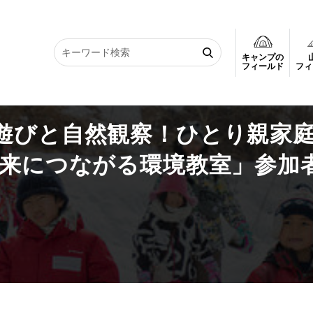
キャンプの
と自然観察！ひとり親家庭対象・自然を学ぼう！ 「未来につながる環境教室
フィールド
フィ
遊びと自然観察！ひとり親家
未来につながる環境教室」参加