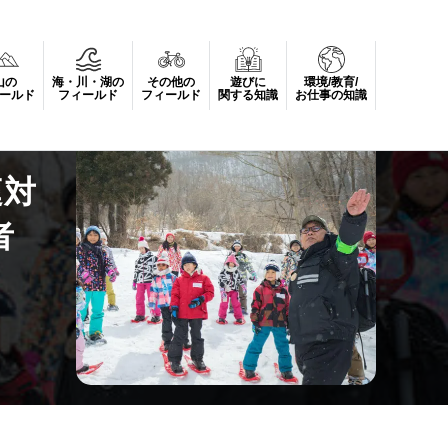
山の
海・川・湖の
その他の
遊びに
環境/教育/
」参加者募集
ールド
フィールド
フィールド
関する知識
お仕事の知識
庭対
者