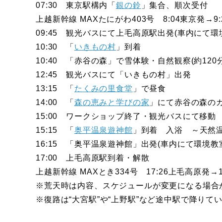
07:30 東京駅構内「
銀の鈴
」集合、順次受付
上越新幹線 MAXたにがわ403号 8:04東京発→9
09:45 観光バスにて上毛高原駅出発(車内にて
10:30 「
いきもの村
」到着
10:40 「赤谷の森」で雪体験・自然観察(約1
12:45 観光バスにて「いきもの村」出発
13:15 「
たくみの里食堂
」で昼食
14:00 「
森の恵みと学びの家
」にて赤谷の森の
15:00 ワークショップ終了・観光バスにて移動
15:15 「
奥平温泉遊神館
」到着 入浴 ～天然
16:15 「奥平温泉遊神館」出発(車内にて環境教
17:00 上毛高原駅到着・解散
上越新幹線 MAXとき334号 17:26上毛高原発→
※荒天時は内容、スケジュールが変更になる場合
※復路は“大宮駅”や“上野駅”など途中駅で降りて