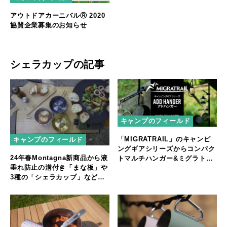
アウトドアカーニバルⓇ 2020
協賛企業募集のお知らせ
シェラカップの記事
キャンプのフィールド
「MIGRATRAIL」のキャンピ
キャンプのフィールド
ングギアシリーズからコンパク
24年春Montagna新商品から液
トマルチハンガー&ミグラトレ
垂れ防止の溝付き「まな板」や
イルｘ本橋テープ コラボ デイ
3種の「シェラカップ」など普
ジーチェーン
段使いも可能な調理ギアが新登
場