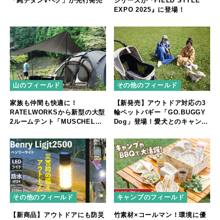
「純チタンVペグ」が先行発売
シリーズが『FIELD STYLE
EXPO 2025』に登場！
山のフィールド
その他のフィールド
家族も仲間も快適に！
【新発売】アウトドア対応の3
RATELWORKSから新型の大型
輪ペットバギー「GO.BUGGY
2ルームテント「MUSCHEL」
Dog」登場！愛犬とのキャンプ
誕生
やフェスをもっと快適に
その他のフィールド
キャンプのフィールド
【新商品】アウトドアにも防災
竹素材×コールマン！環境に優