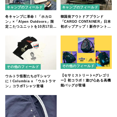
キャンプのフィールド
キャンプのフィールド
冬キャンプに革命！「ホカロ
韓国発アウトドアブランド
ン」×「Alpen Outdoors」限
「CARGO CONTAINER」日本
定こたつユニットを10月17日
初ポップアップ！新作テント体
（金）から販売開始
験も
その他のフィールド
その他のフィールド
【セサミストリート×グレゴリ
ウルトラ怪獣たちがTシャツ
ー】初コラボ！遊び心ある高機
に！Columbia x 「ウルトラマ
能バッグが登場
ン」コラボTシャツ登場