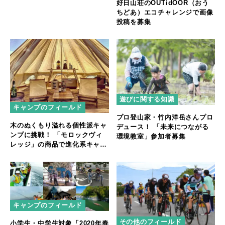
好日山荘のOUTidOOR（おう
ちどあ）エコチャレンジで画像
投稿を募集
遊びに関する知識
キャンプのフィールド
プロ登山家・竹内洋岳さんプロ
木のぬくもり溢れる個性派キャ
デュース！ 「未来につながる
ンプに挑戦！ 「モロックヴィ
環境教室」参加者募集
レッジ」の商品で進化系キャン
プの魅力を広めるアンバサダー
を募集
キャンプのフィールド
その他のフィールド
小学生・中学生対象「2020年春