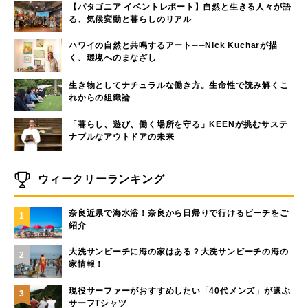
【パタゴニア イベントレポート】自然と生きる人々が語
る、気候変動と暮らしのリアル
ハワイの自然と共鳴するアート──Nick Kucharが描
く、環境へのまなざし
生き物としてナチュラルな働き方。生命性で読み解くこ
れからの組織論
「暮らし、遊び、働く場所を守る」KEENが挑むサステ
ナブルなアウトドアの未来
ウィークリーランキング
奈良近県で海水浴！奈良から日帰りで行けるビーチをご
1
紹介
大洗サンビーチに海の家はある？大洗サンビーチの海の
2
家情報！
現役サーファーがおすすめしたい「40代メンズ」が選ぶ
3
サーフTシャツ