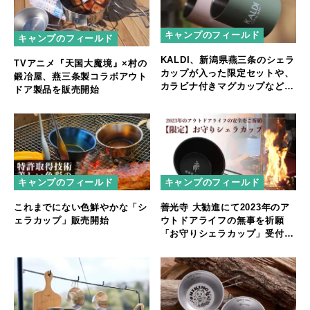
キャンプのフィールド
キャンプのフィールド
KALDI、新潟県燕三条のシェラ
TVアニメ『天国大魔境』×村の
カップが入った限定セットや、
鍛冶屋、燕三条製コラボアウト
カラビナ付きマグカップなどア
ドア製品を販売開始
ウトドアにぴったりなアイテム
が登場
キャンプのフィールド
キャンプのフィールド
これまでにない色鮮やかな「シ
善光寺 大勧進にて2023年のア
ェラカップ」販売開始
ウトドアライフの無事を祈願
「お守りシェラカップ」受付を
開始