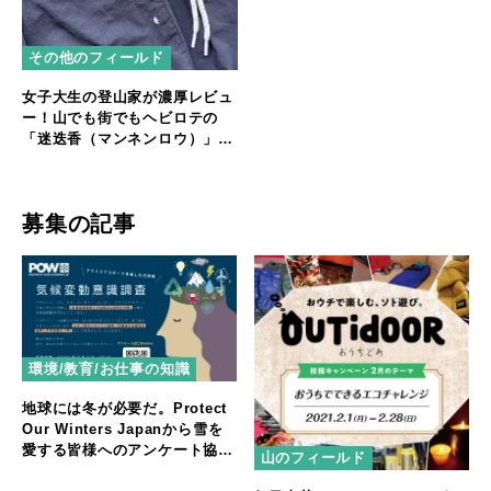
その他のフィールド
女子大生の登山家が濃厚レビュ
ー！山でも街でもヘビロテの
「迷迭香（マンネンロウ）」ナ
イロンパンツ
募集の記事
環境/教育/お仕事の知識
地球には冬が必要だ。Protect
Our Winters Japanから雪を
愛する皆様へのアンケート協力
山のフィールド
を募集中