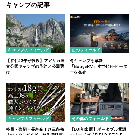
キャンプの記事
キャンプのフィールド
山のフィールド
【在住22年が伝授】アメリカ国
冬キャンプを革新！
立公園キャンプの予約と公園選
「BougeRV」次世代FFヒータ
び
ーを発売
キャンプのフィールド
その他のフィールド
軽量・強靭・長寿命！燕三条発
【DJI初出展】ポータブル電源