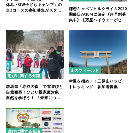
休み・GW子どもキャンプ」の
嬬恋キャベツヒルクライム2020
全3コースの参加募集がスター
開催日が10/4に決定《超早割募
ト【上野・東京・横浜の集合解
集中》【万座ハイウェーがヒル
散で、本格的な体験ができる】
クライムコースになる】
山のフィールド
遊びに関する知識
幸運を掴め！！三原山ハッピー
群馬県「赤谷の森」で雪遊びと
トレッキング 参加者募集
自然観察！ひとり親家庭対象・
自然を学ぼう！ 「未来につな
がる環境教室」参加者募集
遊びに関する知識