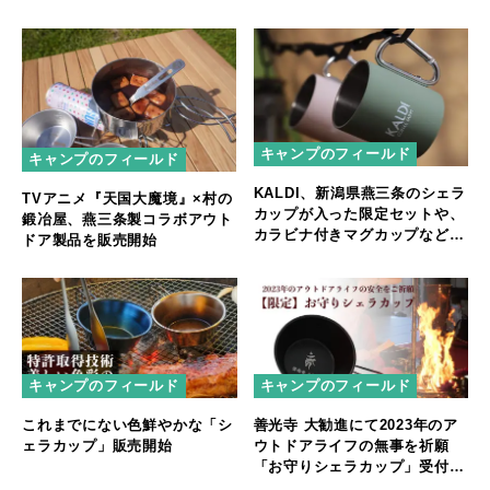
段使いも可能な調理ギアが新登
場
キャンプのフィールド
キャンプのフィールド
KALDI、新潟県燕三条のシェラ
TVアニメ『天国大魔境』×村の
カップが入った限定セットや、
鍛冶屋、燕三条製コラボアウト
カラビナ付きマグカップなどア
ドア製品を販売開始
ウトドアにぴったりなアイテム
が登場
キャンプのフィールド
キャンプのフィールド
これまでにない色鮮やかな「シ
善光寺 大勧進にて2023年のア
ェラカップ」販売開始
ウトドアライフの無事を祈願
「お守りシェラカップ」受付を
開始