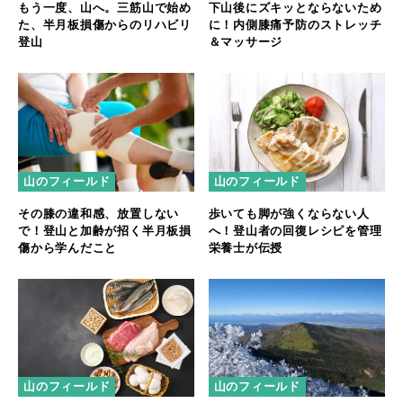
もう一度、山へ。三筋山で始め
下山後にズキッとならないため
た、半月板損傷からのリハビリ
に！内側膝痛予防のストレッチ
登山
＆マッサージ
山のフィールド
山のフィールド
その膝の違和感、放置しない
歩いても脚が強くならない人
で！登山と加齢が招く半月板損
へ！登山者の回復レシピを管理
傷から学んだこと
栄養士が伝授
山のフィールド
山のフィールド