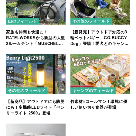
山のフィールド
その他のフィールド
家族も仲間も快適に！
【新発売】アウトドア対応の3
RATELWORKSから新型の大型
輪ペットバギー「GO.BUGGY
2ルームテント「MUSCHEL」
Dog」登場！愛犬とのキャンプ
誕生
やフェスをもっと快適に
その他のフィールド
キャンプのフィールド
【新商品】アウトドアにも防災
竹素材×コールマン！環境に優
にも！多機能LEDライト「ベン
しい使い切り食器が登場
リーライト 2500」登場