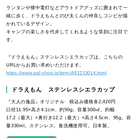
ランタンや懐中電灯などアウトドアグッズに囲まれて一
緒に歩く、ドラえもんとのび太くんの仲良しコンビが描
かれているデザイン。
キャンプの楽しさを代弁してくれるような笑顔に注目で
す。
『ドラえもん』ステンレスシエラカップは、こちらの
URLからお買い求めいただけます。
https://www.pal-shop.jp/item/A93233014.html
ドラえもん ステンレスシエラカップ
『大人の逸品』オリジナル 税込み価格各2,420円
口径11.95×高さ4.1cm、約90g。容量300㎖。約幅
17.2（最大）×奥行き12.2（最大）×高さ4.5cm、95g。容
量330ml。ステンレス。食洗機使用可。日本製。