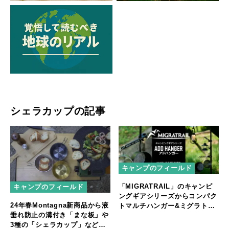
シェラカップの記事
キャンプのフィールド
「MIGRATRAIL」のキャンピ
キャンプのフィールド
ングギアシリーズからコンパク
24年春Montagna新商品から液
トマルチハンガー&ミグラトレ
垂れ防止の溝付き「まな板」や
イルｘ本橋テープ コラボ デイ
3種の「シェラカップ」など普
ジーチェーン