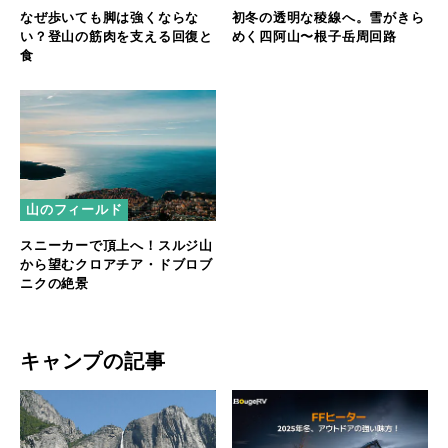
なぜ歩いても脚は強くならな
初冬の透明な稜線へ。雪がきら
い？登山の筋肉を支える回復と
めく四阿山〜根子岳周回路
食
山のフィールド
スニーカーで頂上へ！スルジ山
から望むクロアチア・ドブロブ
ニクの絶景
キャンプの記事