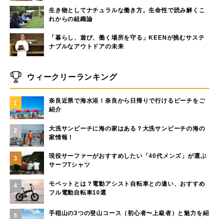
生き物としてナチュラルな働き方。生命性で読み解くこ
れからの組織論
「暮らし、遊び、働く場所を守る」KEENが挑むサステ
ナブルなアウトドアの未来
ウィークリーランキング
奈良近県で海水浴！奈良から日帰りで行けるビーチをご
1
紹介
大洗サンビーチに海の家はある？大洗サンビーチの海の
2
家情報！
現役サーファーがおすすめしたい「40代メンズ」が選ぶ
3
サーフTシャツ
モペットとは？電動アシスト自転車との違い、おすすめ
4
フル電動自転車10選
手稲山の3つの登山コース（初心者〜上級者）と魅力を紹
5