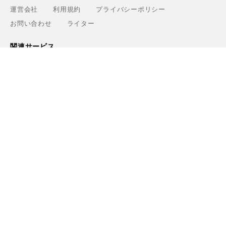
運営会社
利用規約
プライバシーポリシー
お問い合わせ
ライター
関連サービス
アウトドアショップ「Greenfield.od」
アウトドアフィールド撮影「Location Studio」
トレーニング検索サイト「Training.Greenfield」