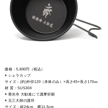
価格：5,800円（税込）
◉ シェラカップ
サイズ：(約)外径120（本体のみ）×高さ45×長さ170㎜
材 質：SUS304
◉ 善光寺 大勧進にて護摩祈願
◉ 元三大師の護符
サイズ：縦24cm 横11.5cm