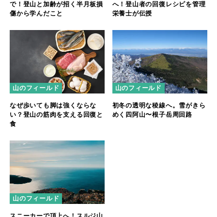
で！登山と加齢が招く半月板損
へ！登山者の回復レシピを管理
傷から学んだこと
栄養士が伝授
山のフィールド
山のフィールド
なぜ歩いても脚は強くならな
初冬の透明な稜線へ。雪がきら
い？登山の筋肉を支える回復と
めく四阿山〜根子岳周回路
食
山のフィールド
スニーカーで頂上へ！スルジ山