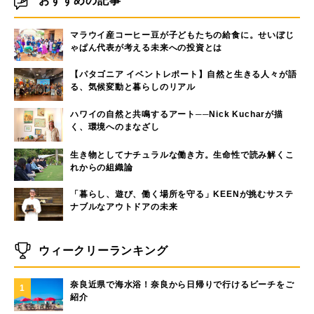
おすすめの記事
マラウイ産コーヒー豆が子どもたちの給食に。せいぼじ
ゃぱん代表が考える未来への投資とは
【パタゴニア イベントレポート】自然と生きる人々が語
る、気候変動と暮らしのリアル
ハワイの自然と共鳴するアート──Nick Kucharが描
く、環境へのまなざし
生き物としてナチュラルな働き方。生命性で読み解くこ
れからの組織論
「暮らし、遊び、働く場所を守る」KEENが挑むサステ
ナブルなアウトドアの未来
ウィークリーランキング
奈良近県で海水浴！奈良から日帰りで行けるビーチをご
1
紹介