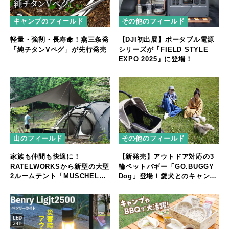
キャンプのフィールド
その他のフィールド
軽量・強靭・長寿命！燕三条発
【DJI初出展】ポータブル電源
「純チタンVペグ」が先行発売
シリーズが『FIELD STYLE
EXPO 2025』に登場！
山のフィールド
その他のフィールド
家族も仲間も快適に！
【新発売】アウトドア対応の3
RATELWORKSから新型の大型
輪ペットバギー「GO.BUGGY
2ルームテント「MUSCHEL」
Dog」登場！愛犬とのキャンプ
誕生
やフェスをもっと快適に