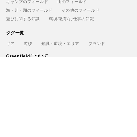
キャンプのフィールド
山のフィールド
海・川・湖のフィールド
その他のフィールド
遊びに関する知識
環境/教育/お仕事の知識
タグ一覧
ギア
遊び
知識・環境・エリア
ブランド
Greenfieldについて
運営会社
利用規約
プライバシーポリシー
お問い合わせ
ライター
関連サービス
アウトドアショップ「Greenfield.od」
アウトドアフィールド撮影「Location Studio」
トレーニング検索サイト「Training.Greenfield」