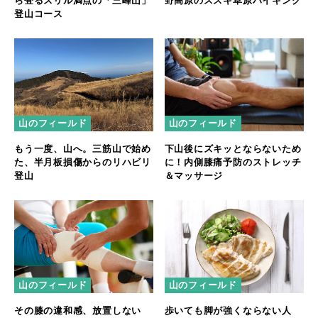
ら登るスリル満点の「三峰山」
野高原のススキ草原ハイキング
登山コース
山のフィールド
山のフィールド
もう一度、山へ。三筋山で始め
下山後にズキッとならないため
た、半月板損傷からのリハビリ
に！内側膝痛予防のストレッチ
登山
＆マッサージ
山のフィールド
山のフィールド
その膝の違和感、放置しない
歩いても脚が強くならない人