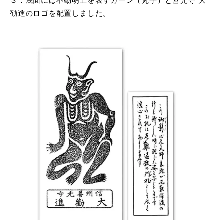
３．底面には不動明王を表すカーン（梵字）と善光寺 大
勧進のロゴを配置しました。