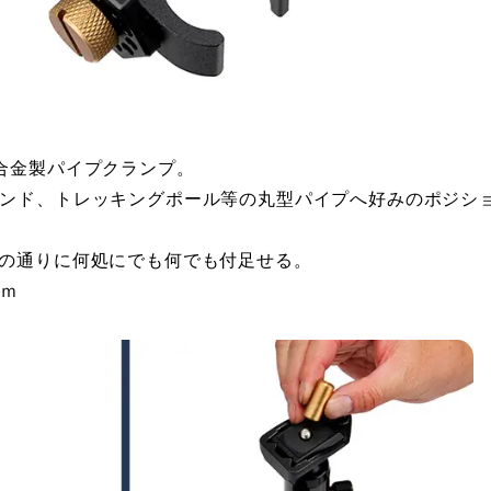
合金製パイプクランプ。
タンド、トレッキングポール等の丸型パイプへ好みのポジシ
名の通りに何処にでも何でも付足せる。
ｍｍ