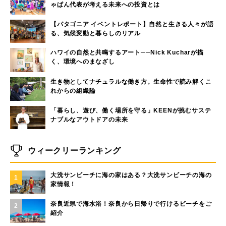
ゃぱん代表が考える未来への投資とは
【パタゴニア イベントレポート】自然と生きる人々が語
る、気候変動と暮らしのリアル
ハワイの自然と共鳴するアート──Nick Kucharが描
く、環境へのまなざし
生き物としてナチュラルな働き方。生命性で読み解くこ
れからの組織論
「暮らし、遊び、働く場所を守る」KEENが挑むサステ
ナブルなアウトドアの未来
ウィークリーランキング
大洗サンビーチに海の家はある？大洗サンビーチの海の
1
家情報！
奈良近県で海水浴！奈良から日帰りで行けるビーチをご
2
紹介