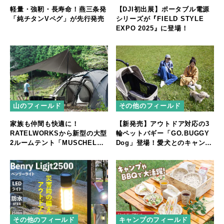
軽量・強靭・長寿命！燕三条発
【DJI初出展】ポータブル電源
「純チタンVペグ」が先行発売
シリーズが『FIELD STYLE
EXPO 2025』に登場！
山のフィールド
その他のフィールド
家族も仲間も快適に！
【新発売】アウトドア対応の3
RATELWORKSから新型の大型
輪ペットバギー「GO.BUGGY
2ルームテント「MUSCHEL」
Dog」登場！愛犬とのキャンプ
誕生
やフェスをもっと快適に
その他のフィールド
キャンプのフィールド