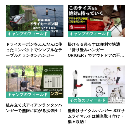
キャンプのフィールド
キャンプのフィールド
ドライカーボンをふんだんに使
掛ける＆吊るすは便利で快適
ったコンパクトでシンプルなテ
「折り畳みハンガー
ーブルとランタンハンガー
ORIGER」でアウトドアの不満
解消！
キャンプのフィールド
その他のフィールド
組み立て式アイアンランタンハ
ンガーで無限に広がる拡張性！
壁掛けサイクルハンガー S37サ
ムライマルチは簡単取り付け・
楽々収納！