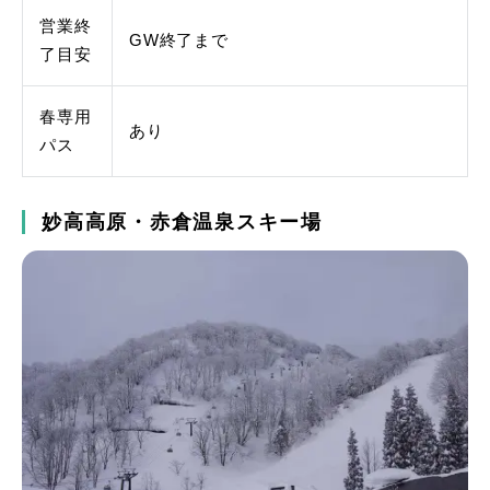
営業終
GW終了まで
了目安
春専用
あり
パス
妙高高原・赤倉温泉スキー場