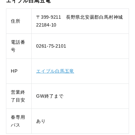
エイブル白馬五竜
〒399-9211 長野県北安曇郡白馬村神城
住所
22184-10
電話番
0261-75-2101
号
HP
エイブル白馬五竜
営業終
GW終了まで
了目安
春専用
あり
パス