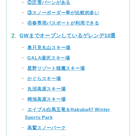
②圧雪バーンがある
③スノーボーダー率が比較的多い
④春専用パスポートが利用できる
GWまでオープンしているゲレンデ10選
奥只見丸山スキー場
GALA湯沢スキー場
星野リゾート猫魔スキー場
かぐらスキー場
丸沼高原スキー場
栂池高原スキー場
エイブル白馬五竜＆Hakuba47 Winter
Sports Park
高鷲スノーパーク