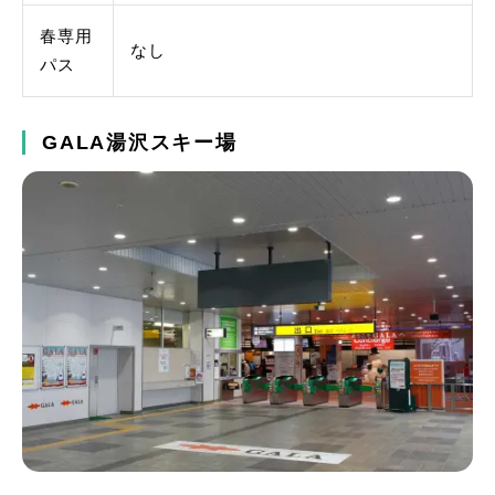
春専用
なし
パス
GALA湯沢スキー場