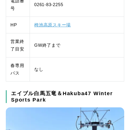
電話番
0261-83-2255
号
HP
栂池高原スキー場
営業終
GW終了まで
了目安
春専用
なし
パス
エイブル白馬五竜＆Hakuba47 Winter
Sports Park