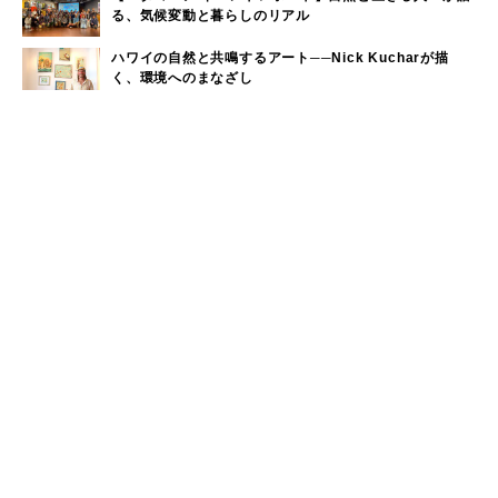
る、気候変動と暮らしのリアル
ハワイの自然と共鳴するアート──Nick Kucharが描
く、環境へのまなざし
生き物としてナチュラルな働き方。生命性で読み解くこ
れからの組織論
「暮らし、遊び、働く場所を守る」KEENが挑むサステ
ナブルなアウトドアの未来
ウィークリーランキング
奈良近県で海水浴！奈良から日帰りで行けるビーチをご
1
紹介
大洗サンビーチに海の家はある？大洗サンビーチの海の
2
家情報！
手稲山の3つの登山コース（初心者〜上級者）と魅力を紹
3
介