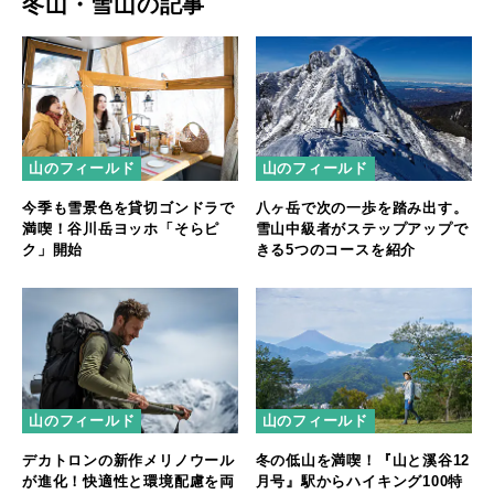
冬山・雪山の記事
山のフィールド
山のフィールド
今季も雪景色を貸切ゴンドラで
八ヶ岳で次の一歩を踏み出す。
満喫！谷川岳ヨッホ「そらピ
雪山中級者がステップアップで
ク」開始
きる5つのコースを紹介
山のフィールド
山のフィールド
デカトロンの新作メリノウール
冬の低山を満喫！『山と溪谷12
が進化！快適性と環境配慮を両
月号』駅からハイキング100特