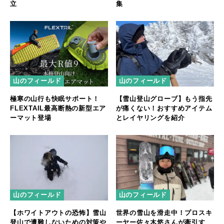
立
集
山のフィールド
山のフィールド
極寒の山行も快眠サポート！
【雪山登山グローブ】もう指先
FLEXTAIL最高断熱の新型エア
が痛くない！おすすめアイテム
ーマット登場
とレイヤリングを紹介
山のフィールド
山のフィールド
【ホワイトアウトの恐怖】雪山
世界の雪山を滑走中！プロスキ
登山で遭難しないための対策や
ーヤー佐々木悠さんが牽引す