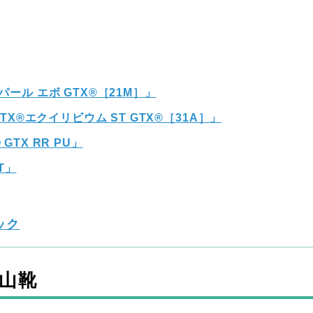
X®ネパール エボ GTX®［21M］」
ST GTX®エクイリビウム ST GTX®［31A］」
 GTX RR PU」
T」
ック
山靴