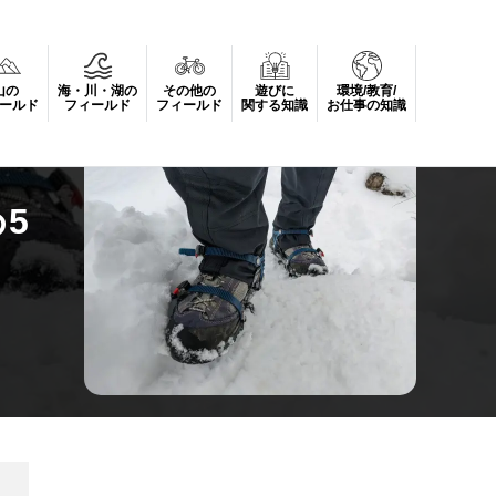
山の
海・川・湖の
その他の
遊びに
環境/教育/
ールド
フィールド
フィールド
関する知識
お仕事の知識
5