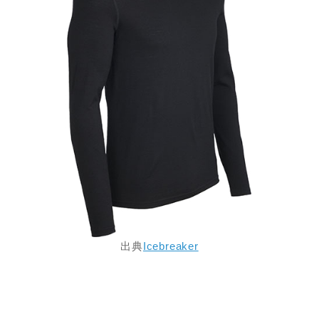
出典
Icebreaker