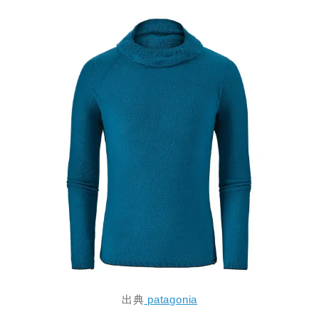
出典
patagonia