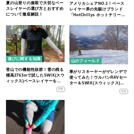
夏の山登りの服装で大切なベー
アメリカシェアNO.1！ベース
スレイヤーの選び方とおすすめ
レイヤー界の先駆けブランド
について徹底解説！
「HotChillys ホットチリー
ズ」って知ってる？
遊びに関する知識
山のフィールド
登山での機能性抜群！雪の残る
寒がりスキーヤーがゲレンデで
標高2763mで試したSWIX(スウ
使ってみた！ウルバンRAVセー
ィックス)ベースレイヤーをレ
ター＆SWIX(スウィックス)ベ
ビュー！
ースレイヤー
PR
PR