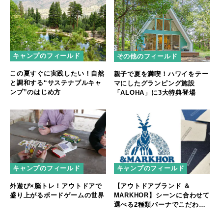
キャンプのフィールド
その他のフィールド
この夏すぐに実践したい！自然
親子で夏を満喫！ハワイをテー
と調和する“サステナブルキャ
マにしたグランピング施設
ンプ”のはじめ方
「ALOHA」に3大特典登場
キャンプのフィールド
キャンプのフィールド
外遊び×脳トレ！アウトドアで
【アウトドアブランド ＆
盛り上がるボードゲームの世界
MARKHOR】シーンに合わせて
選べる2種類バーナでこだわり
のキャンプを実現