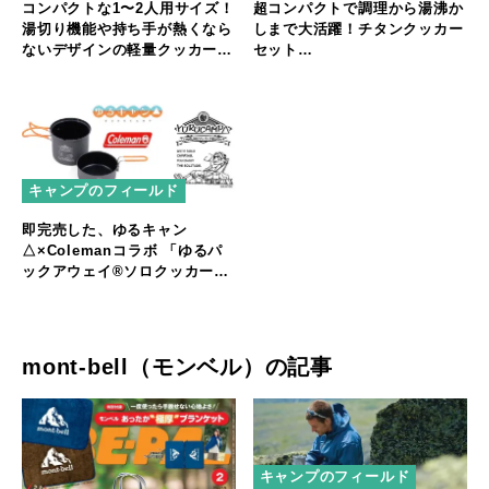
コンパクトな1〜2人用サイズ！
超コンパクトで調理から湯沸か
湯切り機能や持ち手が熱くなら
しまで大活躍！チタンクッカー
ないデザインの軽量クッカー
セット
「LOGOS クッカー＆ケトル」
「Gaobabu☆Gaobabu」
シリーズ3種 新発売
キャンプのフィールド
即完売した、ゆるキャン
△×Colemanコラボ 「ゆるパ
ックアウェイ®ソロクッカーセ
ット」ご要望に応え2次予約開
始
mont-bell（モンベル）の記事
キャンプのフィールド