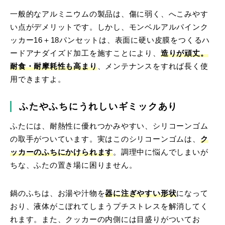
一般的なアルミニウムの製品は、傷に弱く、へこみやす
い点がデメリットです。しかし、モンベルアルパインク
ッカー16＋18パンセットは、表面に硬い皮膜をつくるハ
ードアナダイズド加工を施すことにより、
造りが頑丈。
耐食・耐摩耗性も高まり
、メンテナンスをすれば長く使
用できますよ。
ふたやふちにうれしいギミックあり
ふたには、耐熱性に優れつかみやすい、シリコーンゴム
の取手がついています。実はこのシリコーンゴムは、
ク
ッカーのふちにかけられます
。調理中に悩んでしまいが
ちな、ふたの置き場に困りません。
鍋のふちは、お湯や汁物を
器に注ぎやすい形状
になって
おり、液体がこぼれてしまうプチストレスを解消してく
れます。また、クッカーの内側には目盛りがついてお