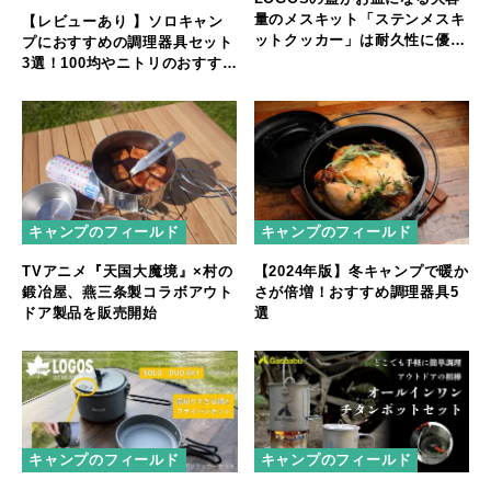
量のメスキット「ステンメスキ
【レビューあり 】ソロキャン
ットクッカー」は耐久性に優れ
プにおすすめの調理器具セット
たステンレス製
3選！100均やニトリのおすすめ
商品も紹介
キャンプのフィールド
キャンプのフィールド
【2024年版】冬キャンプで暖か
TVアニメ『天国大魔境』×村の
さが倍増！おすすめ調理器具5
鍛冶屋、燕三条製コラボアウト
選
ドア製品を販売開始
キャンプのフィールド
キャンプのフィールド