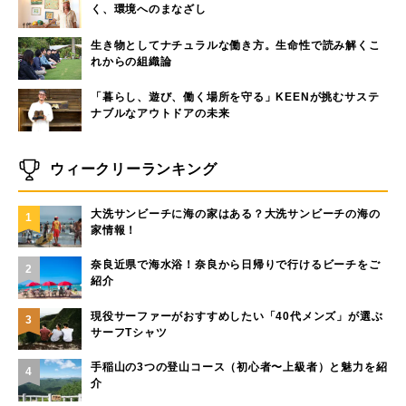
く、環境へのまなざし
生き物としてナチュラルな働き方。生命性で読み解くこ
れからの組織論
「暮らし、遊び、働く場所を守る」KEENが挑むサステ
ナブルなアウトドアの未来
ウィークリーランキング
大洗サンビーチに海の家はある？大洗サンビーチの海の
1
家情報！
奈良近県で海水浴！奈良から日帰りで行けるビーチをご
2
紹介
現役サーファーがおすすめしたい「40代メンズ」が選ぶ
3
サーフTシャツ
手稲山の3つの登山コース（初心者〜上級者）と魅力を紹
4
介