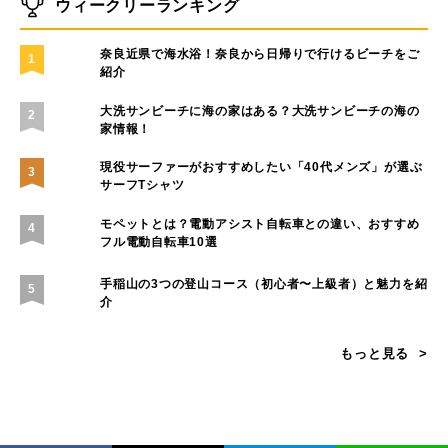
ハワイの自然と共鳴するアート──Nick Kucharが描
く、環境へのまなざし
生き物としてナチュラルな働き方。生命性で読み解くこ
れからの組織論
「暮らし、遊び、働く場所を守る」KEENが挑むサステ
ナブルなアウトドアの未来
ウィークリーランキング
奈良近県で海水浴！奈良から日帰りで行けるビーチをご
1
紹介
大洗サンビーチに海の家はある？大洗サンビーチの海の
2
家情報！
現役サーファーがおすすめしたい「40代メンズ」が選ぶ
3
サーフTシャツ
モペットとは？電動アシスト自転車との違い、おすすめ
4
フル電動自転車10選