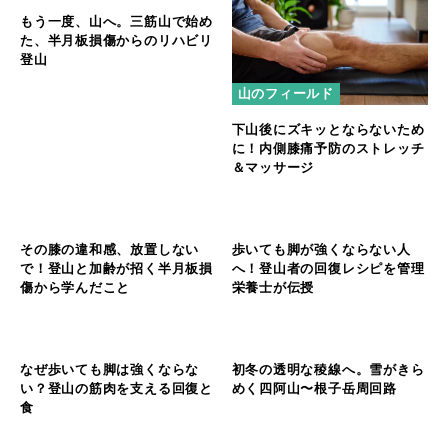
山のフィールド
山のフィールド
もう一度、山へ。三筋山で始め
下山後にズキッとならないため
た、半月板損傷からのリハビリ
に！内側膝痛予防のストレッチ
登山
＆マッサージ
山のフィールド
山のフィールド
山
その膝の違和感、放置しない
歩いても脚が強くならない人
の
で！登山と加齢が招く半月板損
へ！登山者の回復レシピを管理
フ
ィ
傷から学んだこと
栄養士が伝授
ー
ル
ド