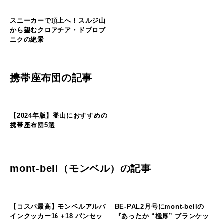
なぜ歩いても脚は強くならな
い？登山の筋肉を支える回復と
食
山のフィールド
山
の
初冬の透明な稜線へ。雪がきら
フ
ィ
めく四阿山〜根子岳周回路
ー
ル
ド
スニーカーで頂上へ！スルジ山
から望むクロアチア・ドブロブ
ニクの絶景
山
の
フ
ィ
携帯座布団の記事
ー
ル
ド
【2024年版】登山におすすめの
キ
キ