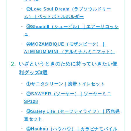
②Love Soul Dream（ラブソウルドリー
ム）｜ペットボトルホルダー
③Shoebill（シュービル）｜エアーサコッシ
ュ
④MOZAMBIQUE（モザンビーク）｜
ALMINUM MINI （アルミナムミニマット）
いざというときのために持っていきたい便
利グッズ4選
①サニタクリーン｜携帯トイレセット
②SAWYER（ソーヤー）｜ソーヤーミニ
SP128
③Safety Life（セーフティライフ）｜応急処
置セット
④Hauhau（ハウハウ）｜カラビナモバイル