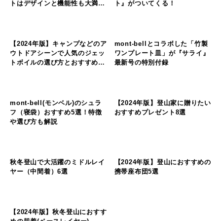
携帯座布団5選
ャ
ャ
ン
ン
プ
プ
の
の
フ
フ
ィ
ィ
mont-bell（モンベル）の記事
ー
ー
キ
キ
ル
ル
ャ
ャ
ド
ド
ン
ン
プ
プ
【コスパ最高】モンベルアルパ
BE-PAL2月号にmont-bellの
の
の
インクッカー16 +18 パンセッ
『あったか “極厚” ブランケッ
フ
フ
ィ
ィ
トはデザインと機能性も大満
ト』がついてくる！
ー
ー
足！
キ
ル
ル
ャ
ド
ド
ン
プ
山
【2024年版】キャンプなどのア
mont-bellとコラボした「竹製
の
の
ウトドアシーンで人気のジェッ
ワンプレート皿」が『サライ』
フ
フ
ィ
ィ
トボイルの選び方とおすすめ6
最新号の特別付録
ー
ー
選
ル
ル
ド
ド
山
山
mont-bell(モンベル)のシュラ
【2024年版】登山家に贈りたい
の
の
フ（寝袋）おすすめ5選！特徴
おすすめプレゼント8選
フ
フ
ィ
ィ
や選び方も解説