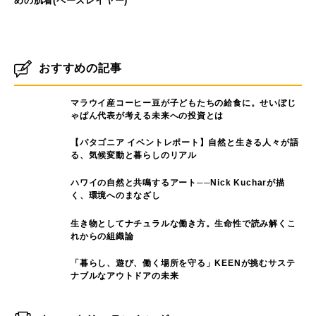
ー
ー
ル
ル
ド
ド
山
の
秋冬登山で大活躍のミドルレイ
【2024年版】登山におすすめの
フ
ィ
ヤー（中間着）6選
携帯座布団5選
ー
ル
ド
【2024年版】秋冬登山におすす
めの肌着(ベースレイヤー)
おすすめの記事
マラウイ産コーヒー豆が子どもたちの給食に。せいぼじ
ゃぱん代表が考える未来への投資とは
【パタゴニア イベントレポート】自然と生きる人々が語
る、気候変動と暮らしのリアル