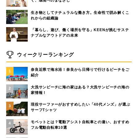
く、環境へのまなざし
生き物としてナチュラルな働き方。生命性で読み解くこ
れからの組織論
「暮らし、遊び、働く場所を守る」KEENが挑むサステ
ナブルなアウトドアの未来
ウィークリーランキング
奈良近県で海水浴！奈良から日帰りで行けるビーチをご
1
紹介
大洗サンビーチに海の家はある？大洗サンビーチの海の
2
家情報！
現役サーファーがおすすめしたい「40代メンズ」が選ぶ
3
サーフTシャツ
モペットとは？電動アシスト自転車との違い、おすすめ
4
フル電動自転車10選