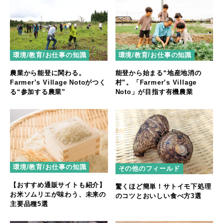
環境/教育/お仕事の知識
環境/教育/お仕事の知識
農業から能登に関わる。
能登から始まる“地産地消の
Farmer’s Village Notoがつく
村”。「Farmer’s Village
る“参加する農業”
Noto」が目指す有機農業
環境/教育/お仕事の知識
その他のフィールド
【おすすめ通販サイトも紹介】
驚くほど簡単！サトイモ下処理
お米ソムリエが味わう、未来の
のコツとおいしい食べ方3選
主要品種5選