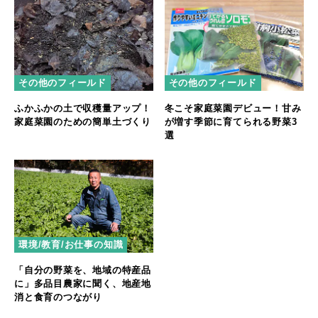
その他のフィールド
その他のフィールド
ふかふかの土で収穫量アップ！
冬こそ家庭菜園デビュー！甘み
家庭菜園のための簡単土づくり
が増す季節に育てられる野菜3
選
環境/教育/お仕事の知識
「自分の野菜を、地域の特産品
に」多品目農家に聞く、地産地
消と食育のつながり