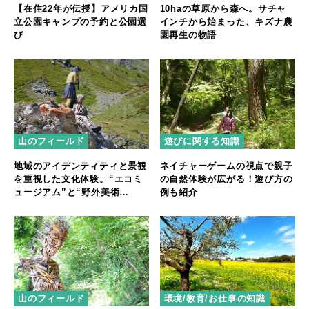
【在住22年が伝授】アメリカ国
10haの草原から森へ。サチャ
立公園キャンプの予約と公園選
インチから始まった、キズナ農
び
園再生の物語
山のフィールド
遊びに関する知識
地域のアイデンティティと景観
ネイチャーゲームの視点で親子
を重視した文化体験。“エコミ
の自然体験が広がる！遊び方の
ュージアム”と“野外美術
例も紹介
館”【後編】
山のフィールド
環境/教育/お仕事の知識