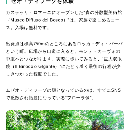
ゼオ・ディフーゾを体験
カステッリ・ロマーニにオープンした“森の分散型美術館
（Museo Diffuso del Bosco）”は、家族で楽しめるコー
ス。入場は無料です。
出発点は標高750mのところにあるロッカ・ディ・パーパ
という町。広場から山道に入ると、モンテ・カーヴォの
中腹へとつながります。実際に歩いてみると、“巨大双眼
鏡（Il Binocolo GIgante）”にたどり着く最後の行程が少
しきつかった程度でした。
ムゼオ・ディフーゾの顔となっているのは、すでにSNS
で拡散され話題になっている“フローラ像”。