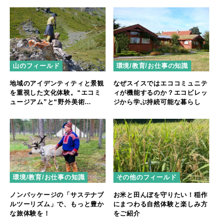
山のフィールド
環境/教育/お仕事の知識
地域のアイデンティティと景観
なぜスイスではエココミュニテ
を重視した文化体験。“エコミ
ィが機能するのか？エコビレッ
ュージアム”と“野外美術
ジから学ぶ持続可能な暮らし
館”【後編】
環境/教育/お仕事の知識
その他のフィールド
ノンパッケージの「サステナブ
お米と田んぼを守りたい！稲作
ルツーリズム」で、もっと豊か
にまつわる自然体験と楽しみ方
な旅体験を！
をご紹介