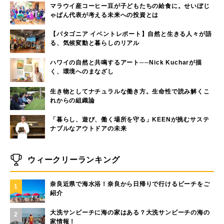
マラウイ産コーヒー豆が子どもたちの給食に。せいぼじ
ゃぱん代表が考える未来への投資とは
【パタゴニア イベントレポート】自然と生きる人々が語
る、気候変動と暮らしのリアル
ハワイの自然と共鳴するアート──Nick Kucharが描
く、環境へのまなざし
生き物としてナチュラルな働き方。生命性で読み解くこ
れからの組織論
「暮らし、遊び、働く場所を守る」KEENが挑むサステ
ナブルなアウトドアの未来
ウィークリーランキング
奈良近県で海水浴！奈良から日帰りで行けるビーチをご
1
紹介
大洗サンビーチに海の家はある？大洗サンビーチの海の
2
家情報！