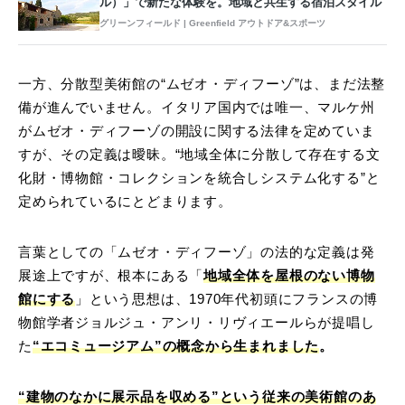
ル）」で新たな体験を。地域と共生する宿泊スタイル
グリーンフィールド | Greenfield アウトドア&スポーツ
一方、分散型美術館の“ムゼオ・ディフーゾ”は、まだ法整
備が進んでいません。イタリア国内では唯一、マルケ州
がムゼオ・ディフーゾの開設に関する法律を定めていま
すが、その定義は曖昧。“地域全体に分散して存在する文
化財・博物館・コレクションを統合しシステム化する”と
定められているにとどまります。
言葉としての「ムゼオ・ディフーゾ」の法的な定義は発
展途上ですが、根本にある「
地域全体を屋根のない博物
館にする
」という思想は、1970年代初頭にフランスの博
物館学者ジョルジュ・アンリ・リヴィエールらが提唱し
た
“エコミュージアム”の概念から生まれました
。
“建物のなかに展示品を収める”という従来の美術館のあ