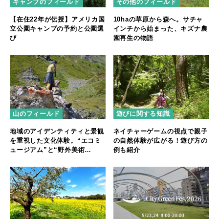
キャンプのフィールド
その他のフィールド
【在住22年が伝授】アメリカ国
10haの草原から森へ。サチャ
立公園キャンプの予約と公園選
インチから始まった、キズナ農
び
園再生の物語
山のフィールド
遊びに関する知識
地域のアイデンティティと景観
ネイチャーゲームの視点で親子
を重視した文化体験。“エコミ
の自然体験が広がる！遊び方の
ュージアム”と“野外美術
例も紹介
館”【後編】