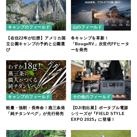
キャンプのフィールド
山のフィールド
【在住22年が伝授】アメリカ国
冬キャンプを革新！
立公園キャンプの予約と公園選
「BougeRV」次世代FFヒータ
び
ーを発売
キャンプのフィールド
その他のフィールド
軽量・強靭・長寿命！燕三条発
【DJI初出展】ポータブル電源
「純チタンVペグ」が先行発売
シリーズが『FIELD STYLE
EXPO 2025』に登場！