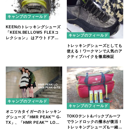
キャンプのフィールド
KEENのトレッキングシューズ
「KEEN.BELLOWS FLEXコ
キャンプのフィールド
レクション」 はアウトドアア
クティビティの可能性をさらに
トレッキングシューズとしても
広げる蛇腹機能を搭載
使える！ワークマンで人気のア
クティブハイクを徹底検証
キャンプのフィールド
キャンプのフィールド
オニツカタイガーのトレッキン
TOKOテント&パックプルーフ
グシューズ「HMR PEAK™ G-
でランドロックの撥水が復活！
TX」、「HMR PEAK™ LO」
トレッキングシューズも一緒に
が登場