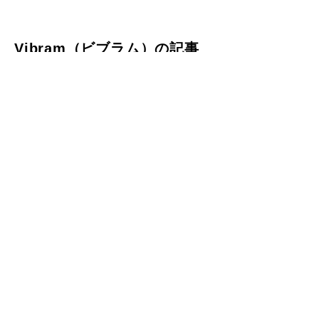
Vibram（ビブラム）の記事
山のフィールド
山のフィールド
５本指シューズで人気のビブラ
登山靴・スポルティバは性能・
ム！素足のように歩けるファイ
カラー・デザインが揃った登山
ブフィンガースの魅力とは
靴メーカー！歴史やおすすめに
ついてもご紹介
山のフィールド