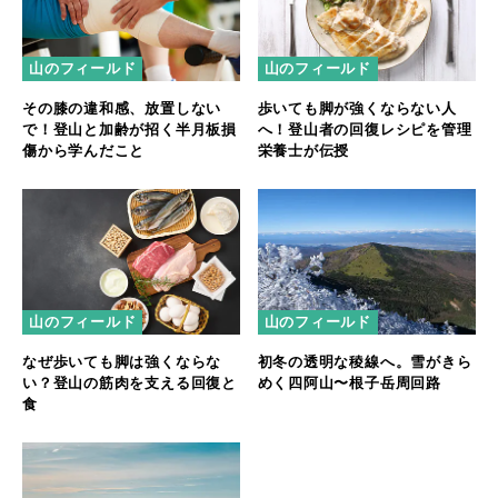
山のフィールド
山のフィールド
その膝の違和感、放置しない
歩いても脚が強くならない人
で！登山と加齢が招く半月板損
へ！登山者の回復レシピを管理
傷から学んだこと
栄養士が伝授
山のフィールド
山のフィールド
なぜ歩いても脚は強くならな
初冬の透明な稜線へ。雪がきら
い？登山の筋肉を支える回復と
めく四阿山〜根子岳周回路
食