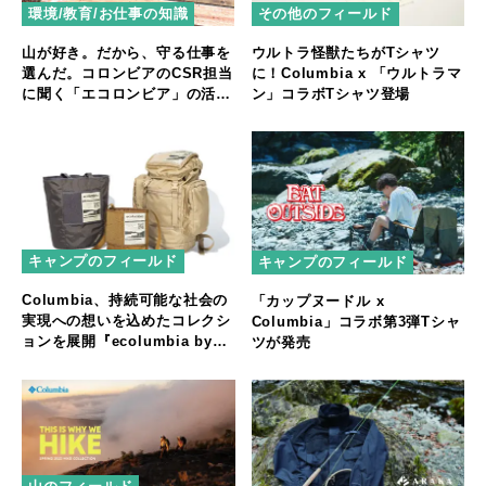
環境/教育/お仕事の知識
その他のフィールド
山が好き。だから、守る仕事を
ウルトラ怪獣たちがTシャツ
選んだ。コロンビアのCSR担当
に！Columbia x 「ウルトラマ
に聞く「エコロンビア」の活動
ン」コラボTシャツ登場
とは？
キャンプのフィールド
キャンプのフィールド
Columbia、持続可能な社会の
「カップヌードル x
実現への想いを込めたコレクシ
Columbia」コラボ第3弾Tシャ
ョンを展開『ecolumbia by
ツが発売
THEATRE PRODUCTS』