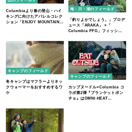
山のフィールド
海・川・湖のフィールド
Columbiaより春の登山・ハイ
キングに向けたアパレルコレク
「釣りよかでしょう。」プロデ
ション「ENJOY MOUNTAIN
ュース「ARAKA」 ×「
LIFE」
Columbia PFG」フィッシン
グベストのディテールを落とし
込んだコラボアイテム「Cold
Spider AK Softshell
Jacket」
キャンプのフィールド
キャンプのフィールド
冬キャンプはマフラーよりネッ
カップヌードル×Columbia コ
クウォーマーをおすすめするワ
ラボ第2弾『ブランケットポン
ケ
チョ』はOMNI-HEAT
INFINITY搭載