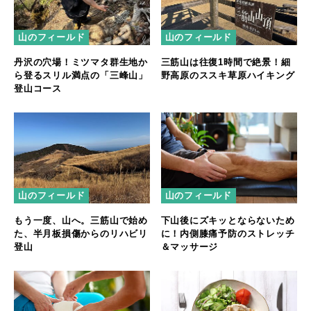
山のフィールド
山のフィールド
丹沢の穴場！ミツマタ群生地か
三筋山は往復1時間で絶景！細
ら登るスリル満点の「三峰山」
野高原のススキ草原ハイキング
登山コース
山のフィールド
山のフィールド
もう一度、山へ。三筋山で始め
下山後にズキッとならないため
た、半月板損傷からのリハビリ
に！内側膝痛予防のストレッチ
登山
＆マッサージ