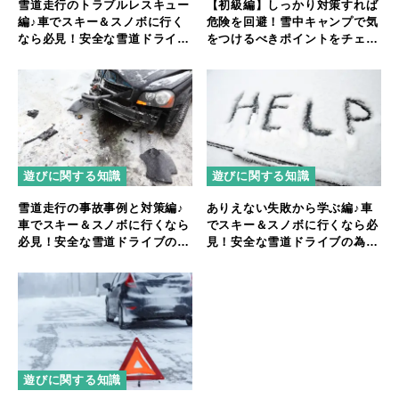
雪道走行のトラブルレスキュー
【初級編】しっかり対策すれば
編♪車でスキー＆スノボに行く
危険を回避！雪中キャンプで気
なら必見！安全な雪道ドライブ
をつけるべきポイントをチェッ
の為に♪
クしよう
遊びに関する知識
遊びに関する知識
雪道走行の事故事例と対策編♪
ありえない失敗から学ぶ編♪車
車でスキー＆スノボに行くなら
でスキー＆スノボに行くなら必
必見！安全な雪道ドライブの為
見！安全な雪道ドライブの為に
に♪
♪
遊びに関する知識