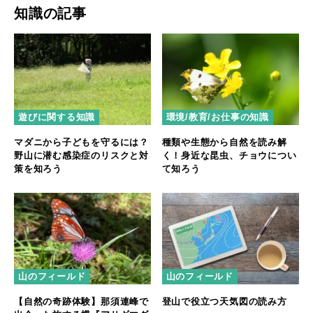
知識の記事
遊びに関する知識
環境/教育/お仕事の知識
マダニから子どもを守るには？
種類や生態から自然を読み解
野山に潜む感染症のリスクと対
く！身近な昆虫、チョウについ
策を知ろう
て知ろう
山のフィールド
山のフィールド
【自然の奇跡体験】那須連峰で
登山で役立つ天気図の読み方