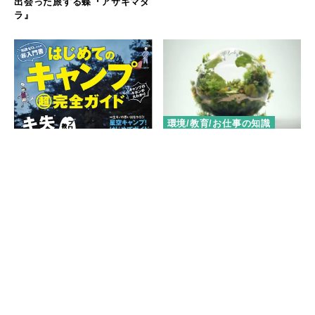
出会った旅する蝶『アサギマダ
ラ』
環境/教育/お仕事の知識
バイオマス発電とは？仕組みや
メリット・デメリットをわかり
やすく解説
キャンプのフィールド
電子書籍「はじめてのキャンプ
超完全ガイド」が配信開始