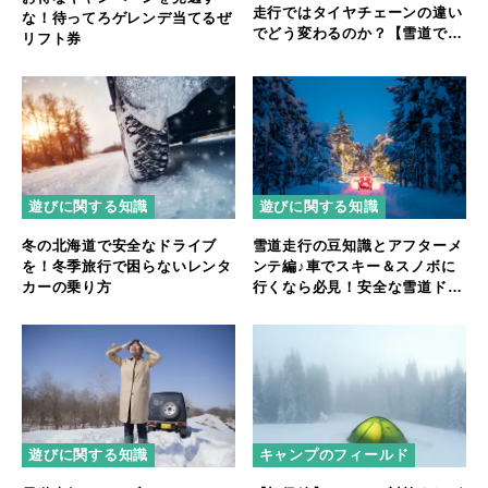
走行ではタイヤチェーンの違い
な！待ってろゲレンデ当てるぜ
でどう変わるのか？【雪道での
リフト券
旋回と急制動を検証】
遊びに関する知識
遊びに関する知識
冬の北海道で安全なドライブ
雪道走行の豆知識とアフターメ
を！冬季旅行で困らないレンタ
ンテ編♪車でスキー＆スノボに
カーの乗り方
行くなら必見！安全な雪道ドラ
イブの為に♪
遊びに関する知識
キャンプのフィールド