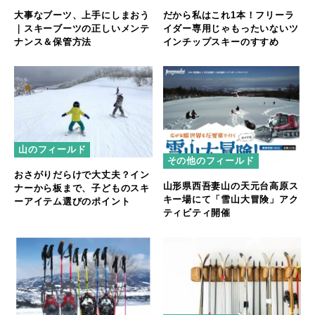
大事なブーツ、上手にしまおう
だから私はこれ1本！フリーラ
｜スキーブーツの正しいメンテ
イダー専用じゃもったいないツ
ナンス＆保管方法
インチップスキーのすすめ
山のフィールド
その他のフィールド
おさがりだらけで大丈夫？イン
山形県西吾妻山の天元台高原ス
ナーから板まで、子どものスキ
キー場にて「雪山大冒険」アク
ーアイテム選びのポイント
ティビティ開催