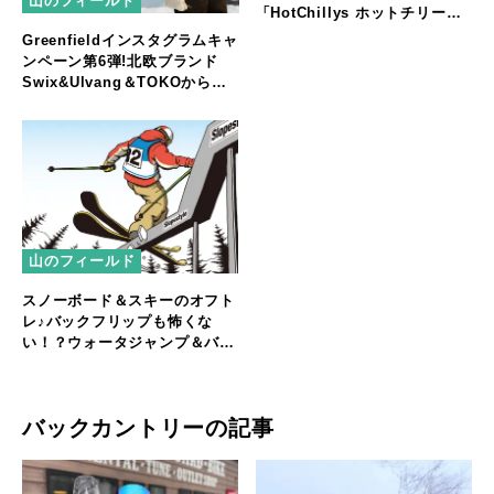
山のフィールド
「HotChillys ホットチリー
ズ」って知ってる？
Greenfieldインスタグラムキャ
ンペーン第6弾!北欧ブランド
Swix&Ulvang＆TOKOから豪
華なプレゼントあげちゃいま
す！
山のフィールド
スノーボード＆スキーのオフト
レ♪バックフリップも怖くな
い！？ウォータジャンプ＆バグ
ジャンプ～西日本編
バックカントリーの記事