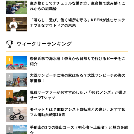
生き物としてナチュラルな働き方。生命性で読み解くこ
れからの組織論
「暮らし、遊び、働く場所を守る」KEENが挑むサステ
ナブルなアウトドアの未来
ウィークリーランキング
奈良近県で海水浴！奈良から日帰りで行けるビーチをご
1
紹介
大洗サンビーチに海の家はある？大洗サンビーチの海の
2
家情報！
現役サーファーがおすすめしたい「40代メンズ」が選ぶ
3
サーフTシャツ
モペットとは？電動アシスト自転車との違い、おすすめ
4
フル電動自転車10選
手稲山の3つの登山コース（初心者〜上級者）と魅力を紹
5
介