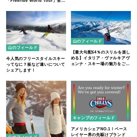
「Freeride World Tour」全戦
の放送/配信を決定
山のフィールド
山のフィールド
【最大勾配64％のスリルを楽し
める】イタリア・ヴァルキアヴ
今人気のフリースタイルスキー
ェンナ・スキー場の魅力をご紹
ってなに？板など違いについて
介！
シェアします！
キャンプのフィールド
アメリカシェアNO.1！ベース
レイヤー界の先駆けブランド