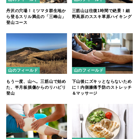
丹沢の穴場！ミツマタ群生地か
三筋山は往復1時間で絶景！細
ら登るスリル満点の「三峰山」
野高原のススキ草原ハイキング
登山コース
山のフィールド
山のフィールド
もう一度、山へ。三筋山で始め
下山後にズキッとならないため
た、半月板損傷からのリハビリ
に！内側膝痛予防のストレッチ
登山
＆マッサージ