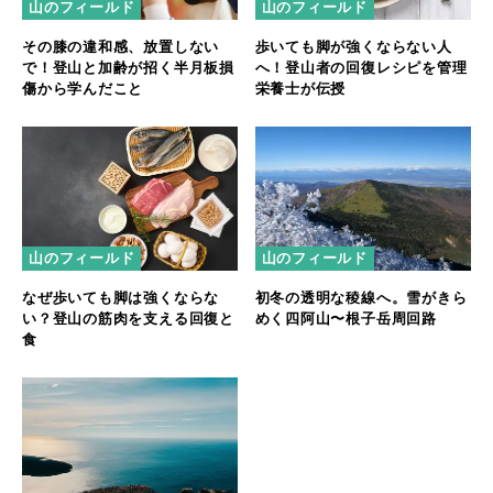
山のフィールド
山のフィールド
その膝の違和感、放置しない
歩いても脚が強くならない人
で！登山と加齢が招く半月板損
へ！登山者の回復レシピを管理
傷から学んだこと
栄養士が伝授
山のフィールド
山のフィールド
なぜ歩いても脚は強くならな
初冬の透明な稜線へ。雪がきら
い？登山の筋肉を支える回復と
めく四阿山〜根子岳周回路
食