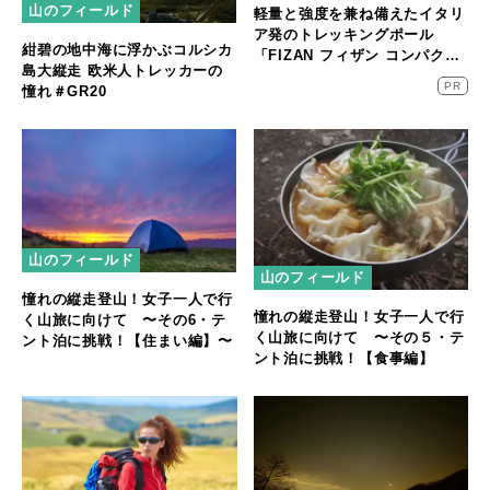
山のフィールド
軽量と強度を兼ね備えたイタリ
ア発のトレッキングポール
紺碧の地中海に浮かぶコルシカ
「FIZAN フィザン コンパク
島大縦走 欧米人トレッカーの
ト」 を立山連峰縦走でレビュ
PR
憧れ＃GR20
ー
山のフィールド
山のフィールド
憧れの縦走登山！女子一人で行
憧れの縦走登山！女子一人で行
く山旅に向けて 〜その6・テ
く山旅に向けて 〜その５・テ
ント泊に挑戦！【住まい編】〜
ント泊に挑戦！【食事編】