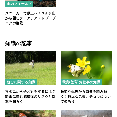
山のフィールド
スニーカーで頂上へ！スルジ山
から望むクロアチア・ドブロブ
ニクの絶景
知識の記事
遊びに関する知識
環境/教育/お仕事の知識
マダニから子どもを守るには？
種類や生態から自然を読み解
野山に潜む感染症のリスクと対
く！身近な昆虫、チョウについ
策を知ろう
て知ろう