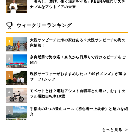
「暮らし、遊び、働く場所を守る」KEENが挑むサステ
ナブルなアウトドアの未来
ウィークリーランキング
大洗サンビーチに海の家はある？大洗サンビーチの海の
1
家情報！
奈良近県で海水浴！奈良から日帰りで行けるビーチをご
2
紹介
現役サーファーがおすすめしたい「40代メンズ」が選ぶ
3
サーフTシャツ
モペットとは？電動アシスト自転車との違い、おすすめ
4
フル電動自転車10選
手稲山の3つの登山コース（初心者〜上級者）と魅力を紹
5
介
もっと見る