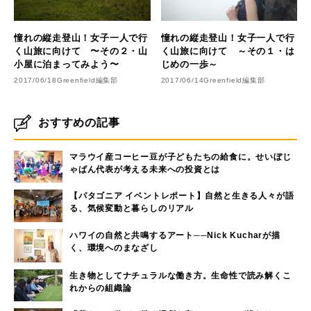
憧れの縦走登山！女子一人で行
憧れの縦走登山！女子一人で行
く山旅に向けて 〜その２・山
く山旅に向けて ～その１・は
小屋に泊まってみよう〜
じめの一歩～
2017/06/18
Greenfield編集部
2017/06/14
Greenfield編集部
おすすめの記事
マラウイ産コーヒー豆が子どもたちの給食に。せいぼじ
ゃぱん代表が考える未来への投資とは
【パタゴニア イベントレポート】自然と生きる人々が語
る、気候変動と暮らしのリアル
ハワイの自然と共鳴するアート──Nick Kucharが描
く、環境へのまなざし
生き物としてナチュラルな働き方。生命性で読み解くこ
れからの組織論