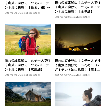
憧れの縦走登山！女子一人で行
く山旅に向けて 〜その6・テ
く山旅に向けて 〜その５・テ
ント泊に挑戦！【住まい編】〜
ント泊に挑戦！【食事編】
2017/08/02
Greenfield編集部
2017/07/24
Greenfield編集部
憧れの縦走登山！女子一人で行
憧れの縦走登山！女子一人で行
く山旅に向けて 〜その4・テ
く山旅に向けて 〜その3・い
ント泊に挑戦！【衣服編】
ざ！テント泊に挑戦！【基本
編】～
2017/07/10
Greenfield編集部
2017/06/23
Greenfield編集部