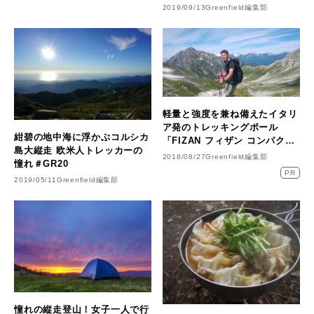
2019/09/13
Greenfield編集部
軽量と強度を兼ね備えたイタリ
ア発のトレッキングポール
紺碧の地中海に浮かぶコルシカ
「FIZAN フィザン コンパク
島大縦走 欧米人トレッカーの
ト」 を立山連峰縦走でレビュ
2018/08/27
Greenfield編集部
憧れ＃GR20
ー
PR
2019/05/11
Greenfield編集部
憧れの縦走登山！女子一人で行