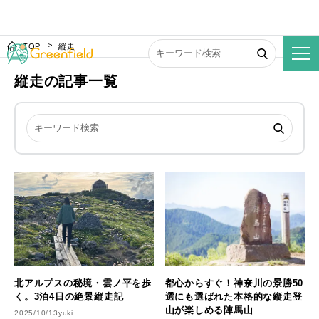
TOP
縦走
縦走の記事一覧
北アルプスの秘境・雲ノ平を歩
都心からすぐ！神奈川の景勝50
く。3泊4日の絶景縦走記
選にも選ばれた本格的な縦走登
山が楽しめる陣馬山
2025/10/13
yuki