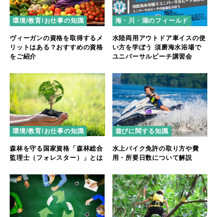
環境/教育/お仕事の知識
海・川・湖のフィールド
ヴィーガンの資格を取得するメ
水陸両用アウトドア車イスの使
リットはある？おすすめの資格
い方を学ぼう 須磨海水浴場で
をご紹介
ユニバーサルビーチ講習会
環境/教育/お仕事の知識
遊びに関する知識
森林を守る国家資格「森林総合
水上バイク免許の取り方や費
監理士（フォレスター）」とは
用・所要日数について解説