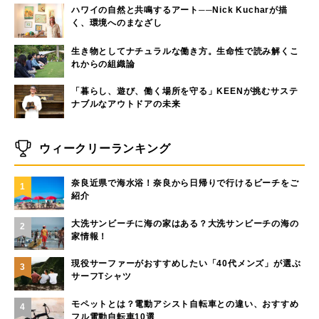
ハワイの自然と共鳴するアート──Nick Kucharが描
く、環境へのまなざし
生き物としてナチュラルな働き方。生命性で読み解くこ
れからの組織論
「暮らし、遊び、働く場所を守る」KEENが挑むサステ
ナブルなアウトドアの未来
ウィークリーランキング
奈良近県で海水浴！奈良から日帰りで行けるビーチをご
1
紹介
大洗サンビーチに海の家はある？大洗サンビーチの海の
2
家情報！
現役サーファーがおすすめしたい「40代メンズ」が選ぶ
3
サーフTシャツ
モペットとは？電動アシスト自転車との違い、おすすめ
4
フル電動自転車10選