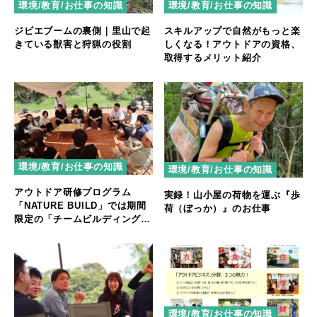
環境/教育/お仕事の知識
環境/教育/お仕事の知識
ジビエブームの裏側｜里山で起
スキルアップで自然がもっと楽
きている獣害と狩猟の役割
しくなる！アウトドアの資格、
取得するメリット紹介
環境/教育/お仕事の知識
環境/教育/お仕事の知識
アウトドア研修プログラム
実録！山小屋の荷物を運ぶ『歩
「NATURE BUILD」では期間
荷（ぼっか）』のお仕事
限定の「チームビルディング特
別プラン」を提供中
環境/教育/お仕事の知識