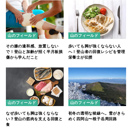
山のフィールド
山のフィールド
その膝の違和感、放置しない
歩いても脚が強くならない人
で！登山と加齢が招く半月板損
へ！登山者の回復レシピを管理
傷から学んだこと
栄養士が伝授
山のフィールド
山のフィールド
なぜ歩いても脚は強くならな
初冬の透明な稜線へ。雪がきら
い？登山の筋肉を支える回復と
めく四阿山〜根子岳周回路
食