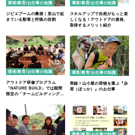
環境/教育/お仕事の知識
環境/教育/お仕事の知識
ジビエブームの裏側｜里山で起
スキルアップで自然がもっと楽
きている獣害と狩猟の役割
しくなる！アウトドアの資格、
取得するメリット紹介
環境/教育/お仕事の知識
環境/教育/お仕事の知識
アウトドア研修プログラム
実録！山小屋の荷物を運ぶ『歩
「NATURE BUILD」では期間
荷（ぼっか）』のお仕事
限定の「チームビルディング特
別プラン」を提供中
環境/教育/お仕事の知識