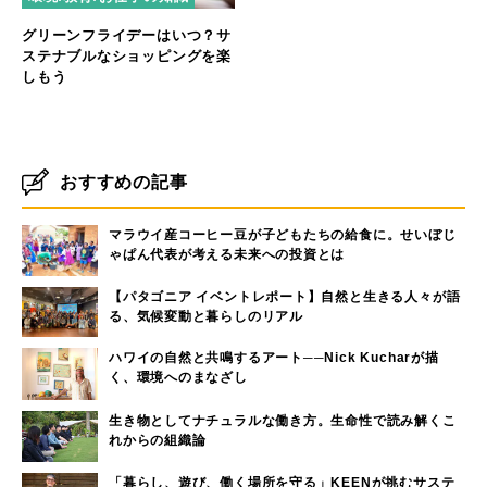
グリーンフライデーはいつ？サ
ステナブルなショッピングを楽
しもう
おすすめの記事
マラウイ産コーヒー豆が子どもたちの給食に。せいぼじ
ゃぱん代表が考える未来への投資とは
【パタゴニア イベントレポート】自然と生きる人々が語
る、気候変動と暮らしのリアル
ハワイの自然と共鳴するアート──Nick Kucharが描
く、環境へのまなざし
生き物としてナチュラルな働き方。生命性で読み解くこ
れからの組織論
「暮らし、遊び、働く場所を守る」KEENが挑むサステ