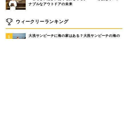
ナブルなアウトドアの未来
ウィークリーランキング
大洗サンビーチに海の家はある？大洗サンビーチの海の
1
家情報！
奈良近県で海水浴！奈良から日帰りで行けるビーチをご
2
紹介
現役サーファーがおすすめしたい「40代メンズ」が選ぶ
3
サーフTシャツ
手稲山の3つの登山コース（初心者〜上級者）と魅力を紹
4
介
モペットとは？電動アシスト自転車との違い、おすすめ
5
フル電動自転車10選
もっと見る