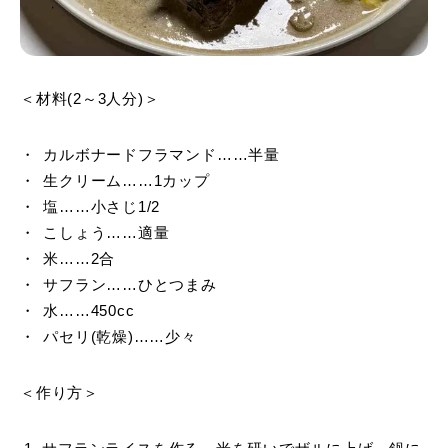
＜材料(2～3人分)＞
カルボナードフラマンド……半量
生クリーム……1カップ
塩……小さじ1/2
こしょう……適量
米……2合
サフラン……ひとつまみ
水……450cc
パセリ(乾燥)……少々
＜作り方＞