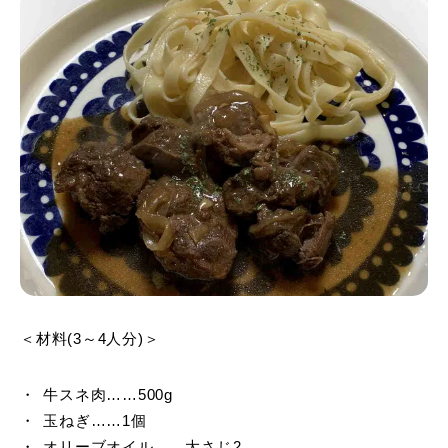
＜材料(3～4人分)＞
牛スネ肉……500g
玉ねぎ……1個
オリーブオイル……大さじ2