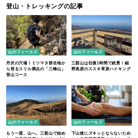
登山・トレッキングの記事
山のフィールド
山のフィールド
丹沢の穴場！ミツマタ群生地か
三筋山は往復1時間で絶景！細
ら登るスリル満点の「三峰山」
野高原のススキ草原ハイキング
登山コース
山のフィールド
山のフィールド
もう一度、山へ。三筋山で始め
下山後にズキッとならないため