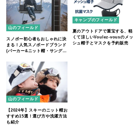
キャンプのフィールド
山のフィールド
夏のアウトドアで重宝する、軽
くて涼しいVoulez-vousのメッ
スノボー初心者もおしゃれに決
シュ帽子とマスクを予約販売
まる！人気スノボードブランド
(パーカー&ニット帽・サングラ
ス編)
山のフィールド
【2024年】スキーのニット帽お
すすめ15選！選び方や洗濯方法
も紹介