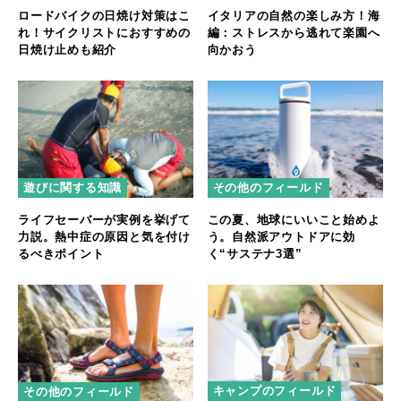
ロードバイクの日焼け対策はこ
イタリアの自然の楽しみ方！海
れ！サイクリストにおすすめの
編：ストレスから逃れて楽園へ
日焼け止めも紹介
向かおう
遊びに関する知識
その他のフィールド
ライフセーバーが実例を挙げて
この夏、地球にいいこと始めよ
力説。熱中症の原因と気を付け
う。自然派アウトドアに効
るべきポイント
く“サステナ3選”
キャンプのフィールド
その他のフィールド