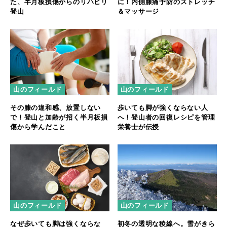
た、半月板損傷からのリハビリ
に！内側膝痛予防のストレッチ
登山
＆マッサージ
山のフィールド
山のフィールド
その膝の違和感、放置しない
歩いても脚が強くならない人
で！登山と加齢が招く半月板損
へ！登山者の回復レシピを管理
傷から学んだこと
栄養士が伝授
山のフィールド
山のフィールド
なぜ歩いても脚は強くならな
初冬の透明な稜線へ。雪がきら