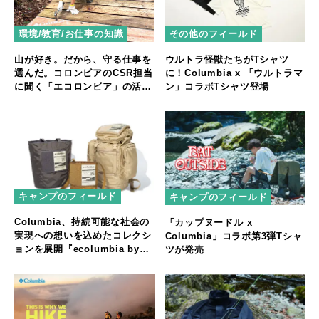
環境/教育/お仕事の知識
その他のフィールド
山が好き。だから、守る仕事を
ウルトラ怪獣たちがTシャツ
選んだ。コロンビアのCSR担当
に！Columbia x 「ウルトラマ
に聞く「エコロンビア」の活動
ン」コラボTシャツ登場
とは？
キャンプのフィールド
キャンプのフィールド
Columbia、持続可能な社会の
「カップヌードル x
実現への想いを込めたコレクシ
Columbia」コラボ第3弾Tシャ
ョンを展開『ecolumbia by
ツが発売
THEATRE PRODUCTS』