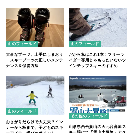
山のフィールド
山のフィールド
大事なブーツ、上手にしまおう
だから私はこれ1本！フリーラ
｜スキーブーツの正しいメンテ
イダー専用じゃもったいないツ
ナンス＆保管方法
インチップスキーのすすめ
山のフィールド
その他のフィールド
おさがりだらけで大丈夫？イン
山形県西吾妻山の天元台高原ス
ナーから板まで、子どものスキ
キー場にて「雪山大冒険」アク