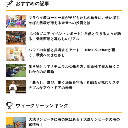
おすすめの記事
マラウイ産コーヒー豆が子どもたちの給食に。せいぼじ
ゃぱん代表が考える未来への投資とは
【パタゴニア イベントレポート】自然と生きる人々が語
る、気候変動と暮らしのリアル
ハワイの自然と共鳴するアート──Nick Kucharが描
く、環境へのまなざし
生き物としてナチュラルな働き方。生命性で読み解くこ
れからの組織論
「暮らし、遊び、働く場所を守る」KEENが挑むサステ
ナブルなアウトドアの未来
ウィークリーランキング
大洗サンビーチに海の家はある？大洗サンビーチの海の
1
家情報！