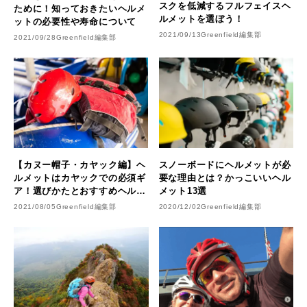
スクを低減するフルフェイスヘ
ために！知っておきたいヘルメ
ルメットを選ぼう！
ットの必要性や寿命について
2021/09/13
Greenfield編集部
2021/09/28
Greenfield編集部
【カヌー帽子・カヤック編】ヘ
スノーボードにヘルメットが必
ルメットはカヤックでの必須ギ
要な理由とは？かっこいいヘル
ア！選びかたとおすすめヘルメ
メット13選
ットを紹介
2021/08/05
Greenfield編集部
2020/12/02
Greenfield編集部