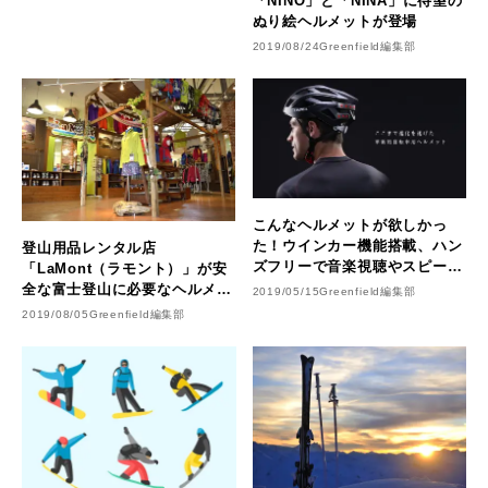
「NINO」と「NINA」に待望の
ぬり絵ヘルメットが登場
2019/08/24
Greenfield編集部
こんなヘルメットが欲しかっ
た！ウインカー機能搭載、ハン
登山用品レンタル店
ズフリーで音楽視聴やスピーカ
「LaMont（ラモント）」が安
ー通話もできる革新的自転車用
全な富士登山に必要なヘルメッ
2019/05/15
Greenfield編集部
ヘルメットで、安全で最高のサ
トつきレンタルセット「パーフ
2019/08/05
Greenfield編集部
イクリング体験を
ェクトセット+ヘルメット」を
提供開始