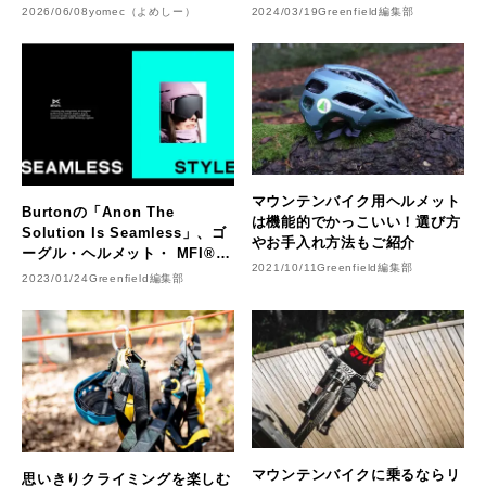
説
2026/06/08
yomec（よめしー）
2024/03/19
Greenfield編集部
マウンテンバイク用ヘルメット
Burtonの「Anon The
は機能的でかっこいい！選び方
Solution Is Seamless」、ゴ
やお手入れ方法もご紹介
ーグル・ヘルメット・ MFI®
2021/10/11
Greenfield編集部
フェイスマスクの完璧な一体感
2023/01/24
Greenfield編集部
マウンテンバイクに乗るならリ
思いきりクライミングを楽しむ