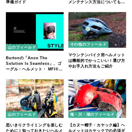
準備ガイド
メンテナンス方法についても解
説
その他のフィールド
山のフィールド
マウンテンバイク用ヘルメット
Burtonの「Anon The
は機能的でかっこいい！選び方
Solution Is Seamless」、ゴ
やお手入れ方法もご紹介
ーグル・ヘルメット・ MFI®
フェイスマスクの完璧な一体感
山のフィールド
海・川・湖のフィールド
思いきりクライミングを楽しむ
【カヌー帽子・カヤック編】ヘ
ために！知っておきたいヘルメ
ルメットはカヤックでの必須ギ