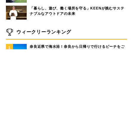
「暮らし、遊び、働く場所を守る」KEENが挑むサステ
ナブルなアウトドアの未来
ウィークリーランキング
奈良近県で海水浴！奈良から日帰りで行けるビーチをご
1
紹介
大洗サンビーチに海の家はある？大洗サンビーチの海の
2
家情報！
現役サーファーがおすすめしたい「40代メンズ」が選ぶ
3
サーフTシャツ
モペットとは？電動アシスト自転車との違い、おすすめ
4
フル電動自転車10選
手稲山の3つの登山コース（初心者〜上級者）と魅力を紹
5
介