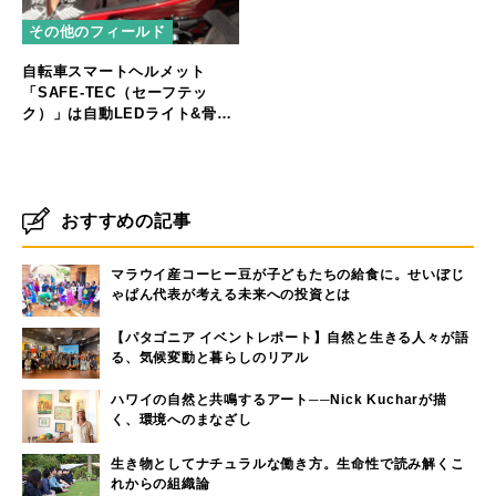
その他のフィールド
自転車スマートヘルメット
「SAFE-TEC（セーフテッ
ク）」は自動LEDライト&骨伝
導システムで音楽も通話も！
【自転車ヘルメット・サイクリ
ストの新兵器】
おすすめの記事
マラウイ産コーヒー豆が子どもたちの給食に。せいぼじ
ゃぱん代表が考える未来への投資とは
【パタゴニア イベントレポート】自然と生きる人々が語
る、気候変動と暮らしのリアル
ハワイの自然と共鳴するアート──Nick Kucharが描
く、環境へのまなざし
生き物としてナチュラルな働き方。生命性で読み解くこ
れからの組織論