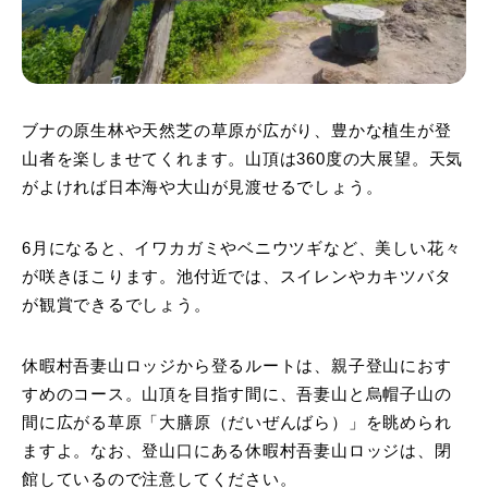
ブナの原生林や天然芝の草原が広がり、豊かな植生が登
山者を楽しませてくれます。山頂は360度の大展望。天気
がよければ日本海や大山が見渡せるでしょう。
6月になると、イワカガミやベニウツギなど、美しい花々
が咲きほこります。池付近では、スイレンやカキツバタ
が観賞できるでしょう。
休暇村吾妻山ロッジから登るルートは、親子登山におす
すめのコース。山頂を目指す間に、吾妻山と烏帽子山の
間に広がる草原「大膳原（だいぜんばら）」を眺められ
ますよ。なお、登山口にある休暇村吾妻山ロッジは、閉
館しているので注意してください。