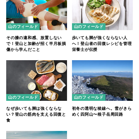
山のフィールド
山のフィールド
その膝の違和感、放置しない
歩いても脚が強くならない人
で！登山と加齢が招く半月板損
へ！登山者の回復レシピを管理
傷から学んだこと
栄養士が伝授
山のフィールド
山のフィールド
なぜ歩いても脚は強くならな
初冬の透明な稜線へ。雪がきら
い？登山の筋肉を支える回復と
めく四阿山〜根子岳周回路
食