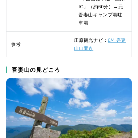
IC」（約60分）→元
吾妻山キャンプ場駐
車場
庄原観光ナビ：
6/4 吾妻
参考
山山開き
吾妻山の見どころ