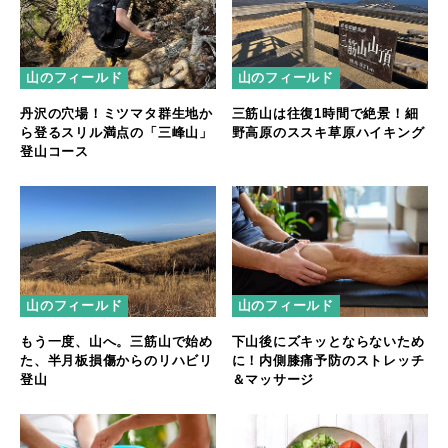
山のフィールド
山のフィールド
丹沢の穴場！ミツマタ群生地か
三筋山は往復1時間で絶景！細
ら登るスリル満点の「三峰山」
野高原のススキ草原ハイキング
登山コース
山のフィールド
山のフィールド
もう一度、山へ。三筋山で始め
下山後にズキッとならないため
た、半月板損傷からのリハビリ
に！内側膝痛予防のストレッチ
登山
＆マッサージ