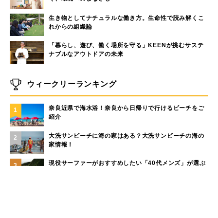
生き物としてナチュラルな働き方。生命性で読み解くこ
れからの組織論
「暮らし、遊び、働く場所を守る」KEENが挑むサステ
ナブルなアウトドアの未来
ウィークリーランキング
奈良近県で海水浴！奈良から日帰りで行けるビーチをご
1
紹介
大洗サンビーチに海の家はある？大洗サンビーチの海の
2
家情報！
現役サーファーがおすすめしたい「40代メンズ」が選ぶ
3
サーフTシャツ
モペットとは？電動アシスト自転車との違い、おすすめ
4
フル電動自転車10選