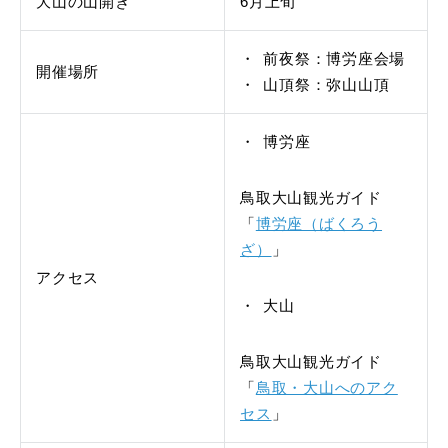
大山の山開き
6月上旬
前夜祭：博労座会場
開催場所
山頂祭：弥山山頂
博労座
鳥取大山観光ガイド
「
博労座（ばくろう
ざ）
」
アクセス
大山
鳥取大山観光ガイド
「
鳥取・大山へのアク
セス
」