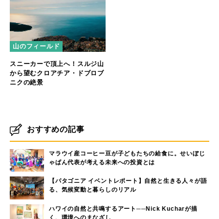
山のフィールド
スニーカーで頂上へ！スルジ山
から望むクロアチア・ドブロブ
ニクの絶景
おすすめの記事
マラウイ産コーヒー豆が子どもたちの給食に。せいぼじ
ゃぱん代表が考える未来への投資とは
【パタゴニア イベントレポート】自然と生きる人々が語
る、気候変動と暮らしのリアル
ハワイの自然と共鳴するアート──Nick Kucharが描
く、環境へのまなざし