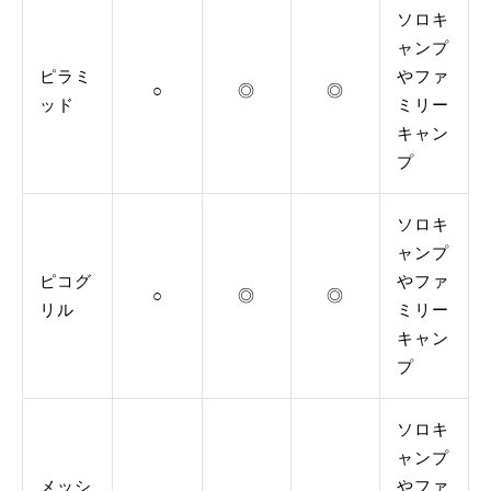
ソロキ
ャンプ
ピラミ
やファ
○
◎
◎
ッド
ミリー
キャン
プ
ソロキ
ャンプ
ピコグ
やファ
○
◎
◎
リル
ミリー
キャン
プ
ソロキ
ャンプ
メッシ
やファ