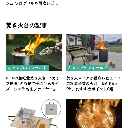
シュ ソログリルを徹底レビュ
ー
焚き火台の記事
キャンプのフィールド
キャンプのフィールド
DODの超軽量焚き火台、“カッ
焚き火マニアが徹底レビュー！
プ感覚”の収納で手のひらサイ
二次燃焼焚き火台「UM Fire
ズ「シェラもえファイヤー」登
Pit」おすすめポイント6選
場