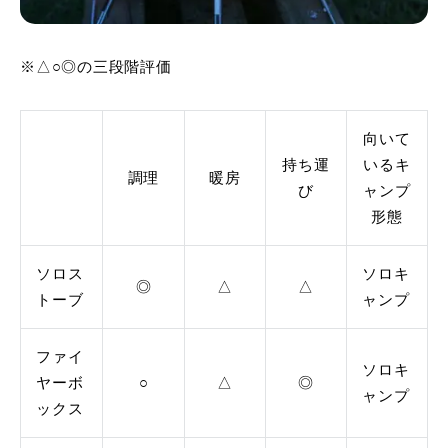
※△○◎の三段階評価
向いて
持ち運
いるキ
調理
暖房
び
ャンプ
形態
ソロス
ソロキ
◎
△
△
トーブ
ャンプ
ファイ
ソロキ
ヤーボ
○
△
◎
ャンプ
ックス