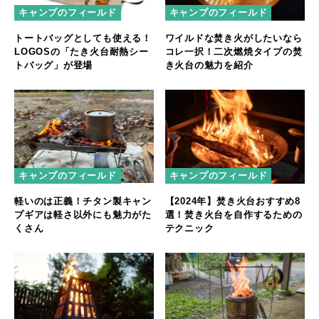
キャンプのフィールド
キャンプのフィールド
トートバッグとしても使える！
ワイルドな焚き火がしたいなら
LOGOSの「たき火台耐熱シー
コレ一択！二次燃焼タイプの焚
トバッグ」が登場
き火台の魅力を紹介
キャンプのフィールド
キャンプのフィールド
軽いのは正義！チタン製キャン
【2024年】焚き火台おすすめ8
プギアは軽さ以外にも魅力がた
選！焚き火台を自作するための
くさん
テクニック