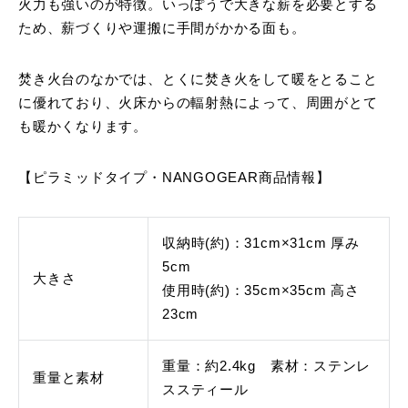
火力も強いのが特徴。いっぽうで大きな薪を必要とする
ため、薪づくりや運搬に手間がかかる面も。
焚き火台のなかでは、とくに焚き火をして暖をとること
に優れており、火床からの輻射熱によって、周囲がとて
も暖かくなります。
【ピラミッドタイプ・NANGOGEAR商品情報】
収納時(約)：31cm×31cm 厚み
5cm
大きさ
使用時(約)：35cm×35cm 高さ
23cm
重量：約2.4kg 素材：ステンレ
重量と素材
ススティール