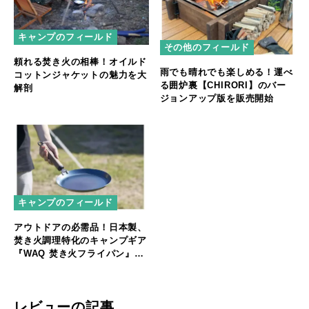
キャンプのフィールド
その他のフィールド
頼れる焚き火の相棒！オイルド
雨でも晴れでも楽しめる！運べ
コットンジャケットの魅力を大
る囲炉裏【CHIRORI】のバー
解剖
ジョンアップ版を販売開始
キャンプのフィールド
アウトドアの必需品！日本製、
焚き火調理特化のキャンプギア
『WAQ 焚き火フライパン』販
売開始！
レビューの記事