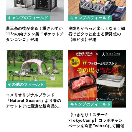
キャンプのフィールド
キャンプのフィールド
燕三条の技が光る！重さわずか
串焼きがもっと楽しくなる！磁
113gの純チタン製「ポケットチ
石でピタッと止まる新発想の
タンコンロ」登場
【串ピタ】登場
その他のフィールド
コメリオリジナルブランド
「Natural Season」より春の
キャンプのフィールド
アウトドアに最適な新商品5個
を発売
【いきなり！ステーキ
×TokyoCamp】コラボキャン
ペーンをX(旧Twitter)にて開催