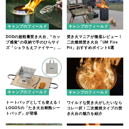
キャンプのフィールド
キャンプのフィールド
DODの超軽量焚き火台、“カッ
焚き火マニアが徹底レビュー！
プ感覚”の収納で手のひらサイ
二次燃焼焚き火台「UM Fire
ズ「シェラもえファイヤー」登
Pit」おすすめポイント6選
場
キャンプのフィールド
キャンプのフィールド
トートバッグとしても使える！
ワイルドな焚き火がしたいなら
LOGOSの「たき火台耐熱シー
コレ一択！二次燃焼タイプの焚
トバッグ」が登場
き火台の魅力を紹介