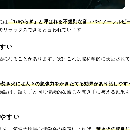
には
「1/fゆらぎ」と呼ばれる不規則な音（バイノーラルビ
でリラックスできると言われています。
すい
話になることがあります。実はこれは脳科学的に実証され
の焚き火には
人々
の想像力をかきたてる効果があり話しやす
物語は、語り手と同じ情緒的な波長を聞き手に与える効果
やすい
ます。筑波大環境心理学会の発表によれば、
焚き火の映像