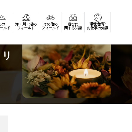
山の
海・川・湖の
その他の
遊びに
環境/教育/
ールド
フィールド
フィールド
関する知識
お仕事の知識
！リ