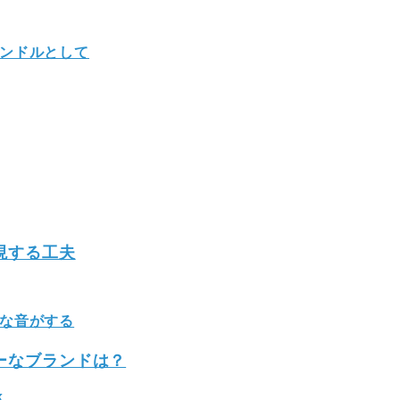
ンドルとして
現する工夫
な音がする
ーなブランドは？
k