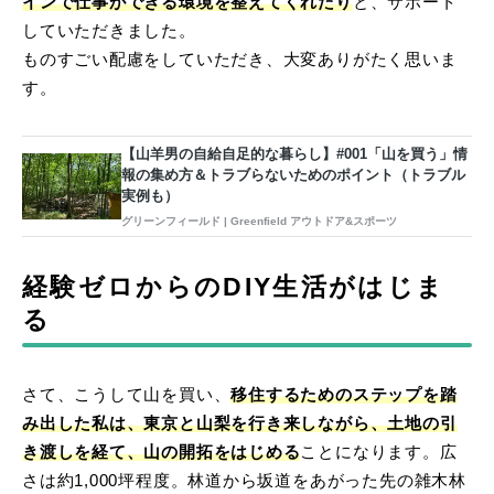
インで仕事ができる環境を整えてくれたり
と、サポート
していただきました。
ものすごい配慮をしていただき、大変ありがたく思いま
す。
【山羊男の自給自足的な暮らし】#001「山を買う」情
報の集め方＆トラブらないためのポイント（トラブル
実例も）
グリーンフィールド | Greenfield アウトドア&スポーツ
経験ゼロからのDIY生活がはじま
る
さて、こうして山を買い、
移住するためのステップを踏
み出した私は、東京と山梨を行き来しながら、土地の引
き渡しを経て、山の開拓をはじめる
ことになります。広
さは約1,000坪程度。林道から坂道をあがった先の雑木林