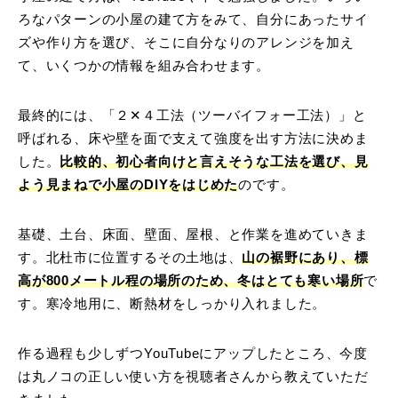
ろなパターンの小屋の建て方をみて、自分にあったサイ
ズや作り方を選び、そこに自分なりのアレンジを加え
て、いくつかの情報を組み合わせます。
最終的には、「２✕４工法（ツーバイフォー工法）」と
呼ばれる、床や壁を面で支えて強度を出す方法に決めま
した。
比較的、初心者向けと言えそうな工法を選び、見
よう見まねで小屋のDIYをはじめた
のです。
基礎、土台、床面、壁面、屋根、と作業を進めていきま
す。北杜市に位置するその土地は、
山の裾野にあり、標
高が800メートル程の場所のため、冬はとても寒い場所
で
す。寒冷地用に、断熱材をしっかり入れました。
作る過程も少しずつYouTubeにアップしたところ、今度
は丸ノコの正しい使い方を視聴者さんから教えていただ