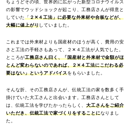
ちょうどその頃、世界的に広がった新型コロナウイルス
の影響でウッドショックが起こり、工務店さんが得意と
していた
「
２✕４工法」に必要な外来材や合板などが、
大幅に値上がり
していました。
これまでは外来材よりも国産材のほうが高く、費用の安
さと工法の手軽さもあって、２✕４工法が人気でした。
ところが
工務店さん曰く、「国産材と外来材で金額がほ
とんど変わらないのであれば、２✕４工法にこだわる必
要はない」というアドバイス
をもらいました。
そんな折、その工務店さんが、伝統工法の家を数多く手
掛けていた大工さんと出会います。工務店さんとして
は、伝統工法を学びたかったらしく、
大工さんをご紹介
いただき、伝統工法で家づくりをすることに
なりまし
た。