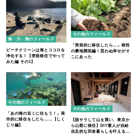
その他のフィールド
海・川・湖のフィールド
「突発的に移住したら…」根性
ビーチクリーンは海とココロを
の農地開拓編！思わぬ幸せがそ
浄化する！【突発移住でやって
こにあった
みた編 その1】
その他のフィールド
その他のフィールド
「あの海の近くに住もう！」発
作的に移住をしたら……【しく
【脱サラして山を買い、東京か
じり編】
ら山梨に移住】DIY素人が自給
自足的な田舎暮らしを叶えるま