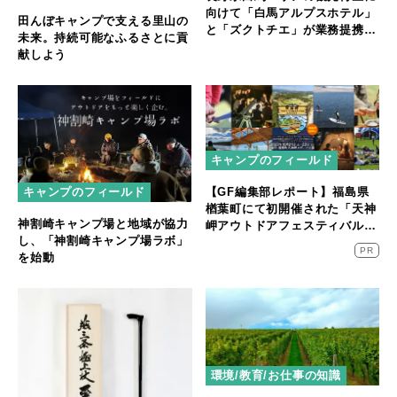
向けて「白馬アルプスホテル」
田んぼキャンプで支える里山の
と「ズクトチエ」が業務提携開
未来。持続可能なふるさとに貢
始
献しよう
キャンプのフィールド
キャンプのフィールド
【GF編集部レポート】福島県
楢葉町にて初開催された「天神
神割崎キャンプ場と地域が協力
岬アウトドアフェスティバル」
し、「神割崎キャンプ場ラボ」
に密着！
PR
を始動
環境/教育/お仕事の知識