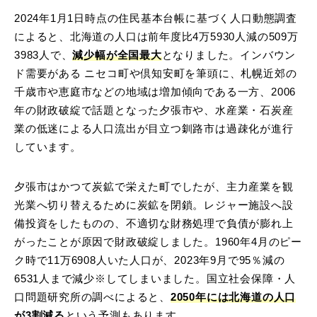
2024年1月1日時点の住民基本台帳に基づく人口動態調査
によると、北海道の人口は前年度比4万5930人減の509万
3983人で、
減少幅が全国最大
となりました。インバウン
ド需要がある ニセコ町や倶知安町を筆頭に、札幌近郊の
千歳市や恵庭市などの地域は増加傾向である一方、2006
年の財政破綻で話題となった夕張市や、水産業・石炭産
業の低迷による人口流出が目立つ釧路市は過疎化が進行
しています。
夕張市はかつて炭鉱で栄えた町でしたが、主力産業を観
光業へ切り替えるために炭鉱を閉鎖。レジャー施設へ設
備投資をしたものの、不適切な財務処理で負債が膨れ上
がったことが原因で財政破綻しました。1960年4月のピー
ク時で11万6908人いた人口が、2023年9月で95％減の
6531人まで減少※してしまいました。国立社会保障・人
口問題研究所の調べによると、
2050年には北海道の人口
が3割減る
という予測もあります。