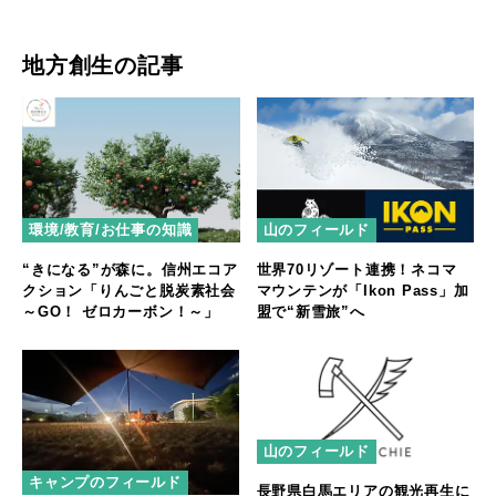
で
地方創生の記事
環境/教育/お仕事の知識
山のフィールド
“きになる”が森に。信州エコア
世界70リゾート連携！ネコマ
クション「りんごと脱炭素社会
マウンテンが「Ikon Pass」加
～GO！ ゼロカーボン！～」
盟で“新雪旅”へ
山のフィールド
キャンプのフィールド
長野県白馬エリアの観光再生に