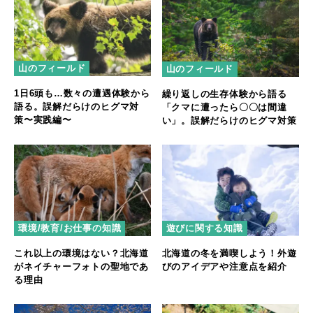
山のフィールド
山のフィールド
1日6頭も…数々の遭遇体験から
繰り返しの生存体験から語る
語る。誤解だらけのヒグマ対
「クマに遭ったら〇〇は間違
策〜実践編〜
い」。誤解だらけのヒグマ対策
環境/教育/お仕事の知識
遊びに関する知識
これ以上の環境はない？北海道
北海道の冬を満喫しよう！外遊
がネイチャーフォトの聖地であ
びのアイデアや注意点を紹介
る理由