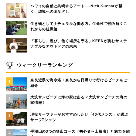
ハワイの自然と共鳴するアート──Nick Kucharが描
く、環境へのまなざし
生き物としてナチュラルな働き方。生命性で読み解くこ
れからの組織論
「暮らし、遊び、働く場所を守る」KEENが挑むサステ
ナブルなアウトドアの未来
ウィークリーランキング
奈良近県で海水浴！奈良から日帰りで行けるビーチをご
1
紹介
大洗サンビーチに海の家はある？大洗サンビーチの海の
2
家情報！
現役サーファーがおすすめしたい「40代メンズ」が選ぶ
3
サーフTシャツ
手稲山の3つの登山コース（初心者〜上級者）と魅力を紹
4