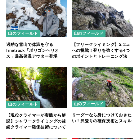
山のフィールド
山のフィールド
過酷な雪山で体温を守る
【フリークライミング】5.11a
finetrack「ポリゴンヘリオ
への挑戦！登りを強くする4つ
ス」最高保温アウター登場
のポイントとトレーニング法
山のフィールド
山のフィールド
リーダーなら身につけておきた
【現役クライマーが実践から解
い！沢登りの確保技術とスキル
説】シャワークライミングの後
続クライマー確保技術について