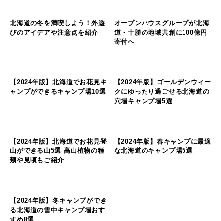
山のフィールド
山のフィールド
1日6頭も…数々の遭遇体験から
繰り返しの生存体験から語る
語る。誤解だらけのヒグマ対
「クマに遭ったら〇〇は間違
策〜実践編〜
い」。誤解だらけのヒグマ対策
遊びに関する知識
環境/教育/お仕事の知識
北海道の冬を満喫しよう！外遊
オープンハウスグループが北海
びのアイデアや注意点を紹介
道・十勝の地域共創に100億円
寄付へ