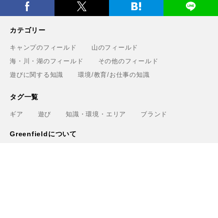
ハワイの自然と共鳴するアート──Nick Kucharが描
く、環境へのまなざし
生き物としてナチュラルな働き方。生命性で読み解くこ
れからの組織論
「暮らし、遊び、働く場所を守る」KEENが挑むサステ
ナブルなアウトドアの未来
ウィークリーランキング
奈良近県で海水浴！奈良から日帰りで行けるビーチをご
1
紹介
大洗サンビーチに海の家はある？大洗サンビーチの海の
2
家情報！
現役サーファーがおすすめしたい「40代メンズ」が選ぶ
3
サーフTシャツ
モペットとは？電動アシスト自転車との違い、おすすめ
4