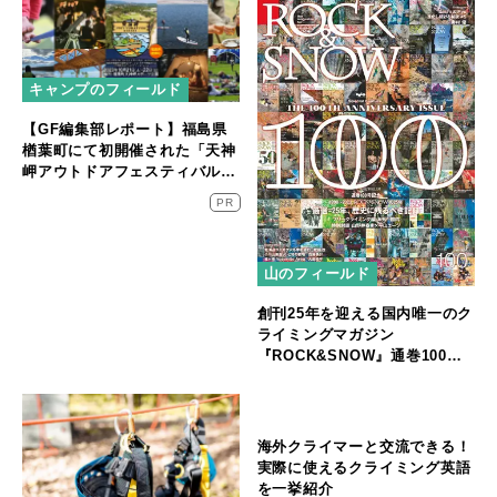
キャンプのフィールド
【GF編集部レポート】福島県
楢葉町にて初開催された「天神
岬アウトドアフェスティバル」
に密着！
PR
山のフィールド
創刊25年を迎える国内唯一のク
ライミングマガジン
『ROCK&SNOW』通巻100号
記念号が発売