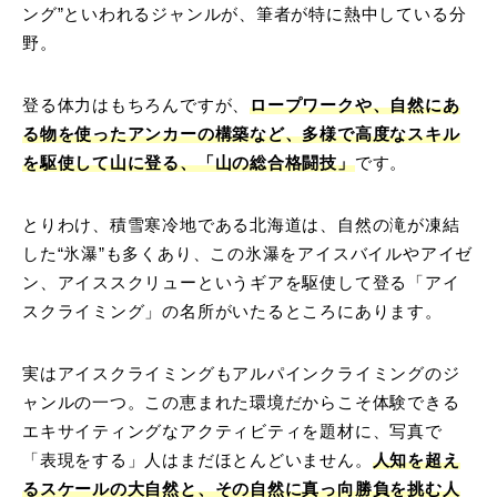
ング”といわれるジャンルが、筆者が特に熱中している分
野。
登る体力はもちろんですが、
ロープワークや、自然にあ
る物を使ったアンカーの構築など、多様で高度なスキル
を駆使して山に登る、「山の総合格闘技」
です。
とりわけ、積雪寒冷地である北海道は、自然の滝が凍結
した“氷瀑”も多くあり、この氷瀑をアイスバイルやアイゼ
ン、アイススクリューというギアを駆使して登る「アイ
スクライミング」の名所がいたるところにあります。
実はアイスクライミングもアルパインクライミングのジ
ャンルの一つ。この恵まれた環境だからこそ体験できる
エキサイティングなアクティビティを題材に、写真で
「表現をする」人はまだほとんどいません。
人知を超え
るスケールの大自然と、その自然に真っ向勝負を挑む人