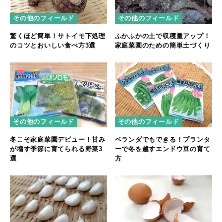
その他のフィールド
その他のフィールド
驚くほど簡単！サトイモ下処理
ふかふかの土で収穫量アップ！
のコツとおいしい食べ方3選
家庭菜園のための簡単土づくり
その他のフィールド
その他のフィールド
冬こそ家庭菜園デビュー！甘み
ベランダでもできる！プランタ
が増す季節に育てられる野菜3
ーで冬を越すエンドウ豆の育て
選
方