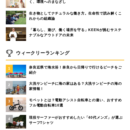
く、環境へのまなざし
生き物としてナチュラルな働き方。生命性で読み解くこ
れからの組織論
「暮らし、遊び、働く場所を守る」KEENが挑むサステ
ナブルなアウトドアの未来
ウィークリーランキング
奈良近県で海水浴！奈良から日帰りで行けるビーチをご
1
紹介
大洗サンビーチに海の家はある？大洗サンビーチの海の
2
家情報！
モペットとは？電動アシスト自転車との違い、おすすめ
3
フル電動自転車10選
現役サーファーがおすすめしたい「40代メンズ」が選ぶ
4
サーフTシャツ