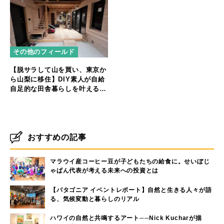
その他のフィールド
【脱サラして山を買い、東京か
ら山梨に移住】DIY素人が自給
自足的な田舎暮らしを叶えるま
で
おすすめの記事
マラウイ産コーヒー豆が子どもたちの給食に。せいぼじ
ゃぱん代表が考える未来への投資とは
【パタゴニア イベントレポート】自然と生きる人々が語
る、気候変動と暮らしのリアル
ハワイの自然と共鳴するアート──Nick Kucharが描