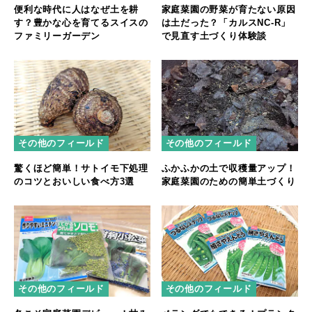
便利な時代に人はなぜ土を耕
家庭菜園の野菜が育たない原因
す？豊かな心を育てるスイスの
は土だった？「カルスNC-R」
ファミリーガーデン
で見直す土づくり体験談
その他のフィールド
その他のフィールド
驚くほど簡単！サトイモ下処理
ふかふかの土で収穫量アップ！
のコツとおいしい食べ方3選
家庭菜園のための簡単土づくり
その他のフィールド
その他のフィールド