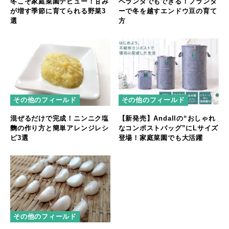
冬こそ家庭菜園デビュー！甘み
ベランダでもできる！プランタ
が増す季節に育てられる野菜3
ーで冬を越すエンドウ豆の育て
選
方
その他のフィールド
その他のフィールド
混ぜるだけで完成！ニンニク塩
【新発売】Andallの“おしゃれ
麴の作り方と簡単アレンジレシ
なコンポストバッグ”にLサイズ
ピ3選
登場！家庭菜園でも大活躍
その他のフィールド