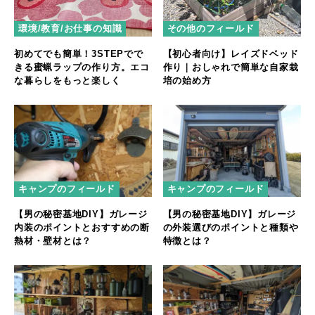
環境/教育/お仕事の知識
その他のフィールド
初めてでも簡単！3STEPでで
【初心者向け】レイズドベッド
きる蜜蝋ラップの作り方。エコ
作り｜おしゃれで簡単な自家栽
な暮らしをもっと楽しく
培の始め方
キャンプのフィールド
キャンプのフィールド
【男の秘密基地DIY】ガレージ
【男の秘密基地DIY】ガレージ
内装のポイントとおすすめの断
の外装選びのポイントと種類や
熱材・壁材とは？
特徴とは？