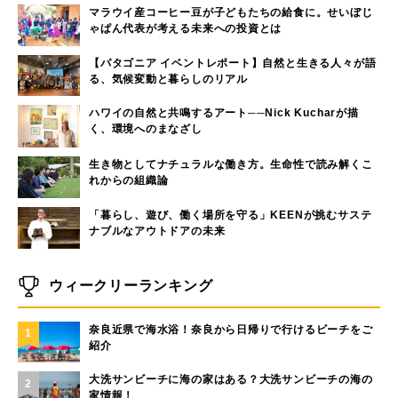
マラウイ産コーヒー豆が子どもたちの給食に。せいぼじ
ゃぱん代表が考える未来への投資とは
【パタゴニア イベントレポート】自然と生きる人々が語
る、気候変動と暮らしのリアル
ハワイの自然と共鳴するアート──Nick Kucharが描
く、環境へのまなざし
生き物としてナチュラルな働き方。生命性で読み解くこ
れからの組織論
「暮らし、遊び、働く場所を守る」KEENが挑むサステ
ナブルなアウトドアの未来
ウィークリーランキング
奈良近県で海水浴！奈良から日帰りで行けるビーチをご
1
紹介
大洗サンビーチに海の家はある？大洗サンビーチの海の
2
家情報！