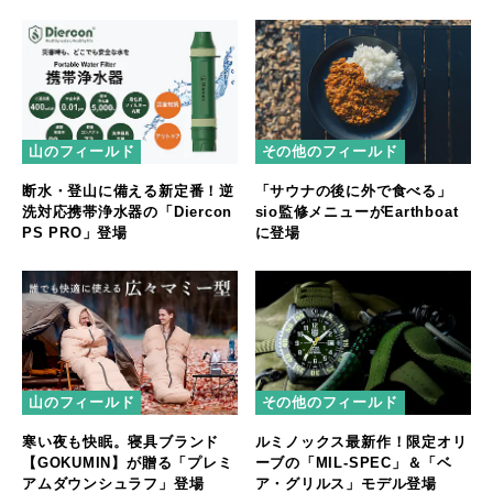
山のフィールド
その他のフィールド
断水・登山に備える新定番！逆
「サウナの後に外で食べる」
洗対応携帯浄水器の「Diercon
sio監修メニューがEarthboat
PS PRO」登場
に登場
その他のフィールド
山のフィールド
ルミノックス最新作！限定オリ
寒い夜も快眠。寝具ブランド
ーブの「MIL-SPEC」＆「ベ
【GOKUMIN】が贈る「プレミ
ア・グリルス」モデル登場
アムダウンシュラフ」登場