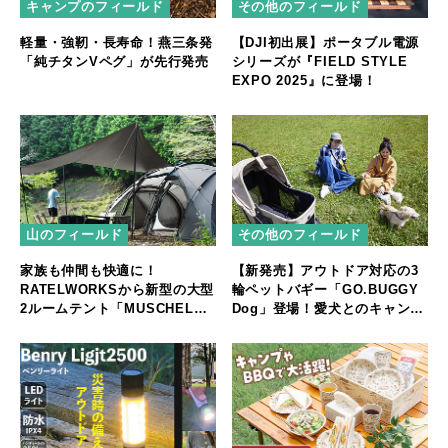
キャンプのフィールド
その他のフィールド
軽量・強靭・長寿命！燕三条発
【DJI初出展】ポータブル電源
「純チタンVペグ」が先行発売
シリーズが『FIELD STYLE
EXPO 2025』に登場！
山のフィールド
その他のフィールド
家族も仲間も快適に！
【新発売】アウトドア対応の3
RATELWORKSから新型の大型
輪ペットバギー「GO.BUGGY
2ルームテント「MUSCHEL」
Dog」登場！愛犬とのキャンプ
誕生
やフェスをもっと快適に