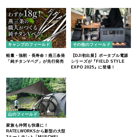
キャンプのフィールド
その他のフィールド
軽量・強靭・長寿命！燕三条発
【DJI初出展】ポータブル電源
「純チタンVペグ」が先行発売
シリーズが『FIELD STYLE
EXPO 2025』に登場！
山のフィールド
家族も仲間も快適に！
RATELWORKSから新型の大型
2ルームテント「MUSCHEL」