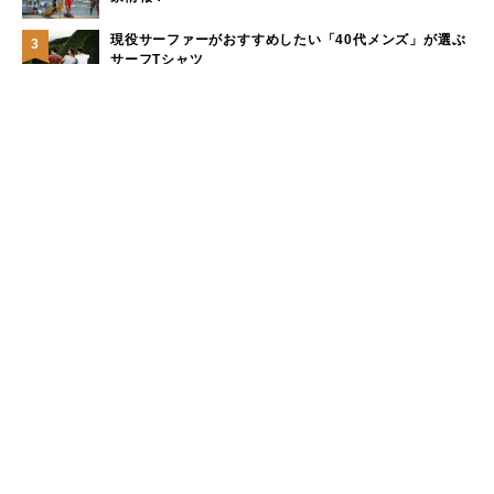
現役サーファーがおすすめしたい「40代メンズ」が選ぶ
3
サーフTシャツ
モペットとは？電動アシスト自転車との違い、おすすめ
4
フル電動自転車10選
手稲山の3つの登山コース（初心者〜上級者）と魅力を紹
5
介
もっと見る
カテゴリー
キャンプのフィールド
山のフィールド
海・川・湖のフィールド
その他のフィールド