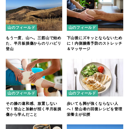
山のフィールド
山のフィールド
もう一度、山へ。三筋山で始め
下山後にズキッとならないため
た、半月板損傷からのリハビリ
に！内側膝痛予防のストレッチ
登山
＆マッサージ
山のフィールド
山のフィールド
その膝の違和感、放置しない
歩いても脚が強くならない人
で！登山と加齢が招く半月板損
へ！登山者の回復レシピを管理
傷から学んだこと
栄養士が伝授