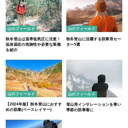
山のフィールド
山のフィールド
秋冬登山に活躍する防寒用セー
秋冬登山は温帯低気圧に注意！
ター5選
低体温症の危険性や必要な装備
を紹介
山のフィールド
山のフィールド
【2024年版】秋冬登山におすす
登山用インサレーションを寒い
めの肌着(ベースレイヤー)
季節の防寒着に