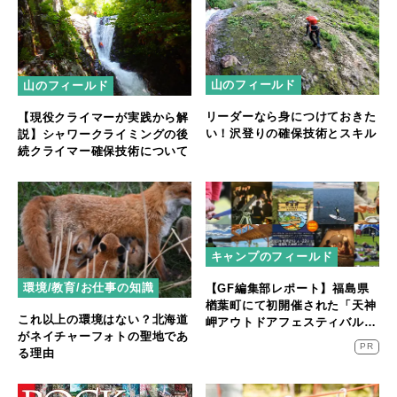
山のフィールド
山のフィールド
リーダーなら身につけておきた
【現役クライマーが実践から解
い！沢登りの確保技術とスキル
説】シャワークライミングの後
続クライマー確保技術について
キャンプのフィールド
環境/教育/お仕事の知識
【GF編集部レポート】福島県
楢葉町にて初開催された「天神
これ以上の環境はない？北海道
岬アウトドアフェスティバル」
がネイチャーフォトの聖地であ
に密着！
PR
る理由