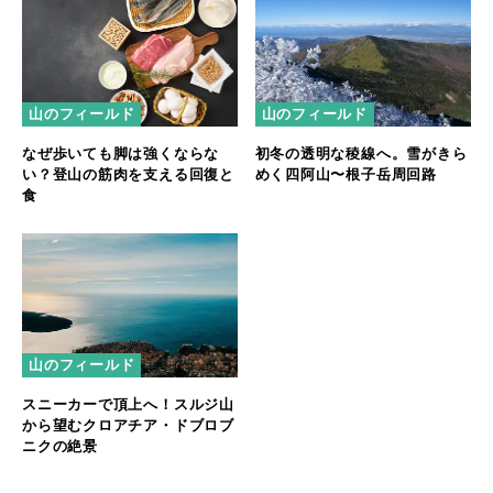
山のフィールド
山のフィールド
なぜ歩いても脚は強くならな
初冬の透明な稜線へ。雪がきら
い？登山の筋肉を支える回復と
めく四阿山〜根子岳周回路
食
山のフィールド
スニーカーで頂上へ！スルジ山
から望むクロアチア・ドブロブ
ニクの絶景