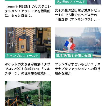
その他のフィールド
【emmi×KEEN】のサステコレ
女子大生の登山家が濃厚レビュ
クション！アウトドアを機能的
ー！山でも街でもヘビロテの
に、もっと自由に。
「迷迭香（マンネンロウ）」ナ
イロンパンツ
キャンプのフィールド
環境/教育/お仕事の知識
ポケットの大きさが絶妙！タフ
フランスがすごいらしい？サス
でコンパクトなsûdsns 「マル
テナブルファッションへの取り
チポーチ」の使用感を徹底レビ
組みを紹介
ュー