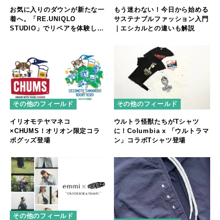
お気に入りのダウンが新たな一
もう迷わない！今日から始める
着へ。「RE.UNIQLO
サステナブルファッション入門
STUDIO」でリペアを体験して
｜エシカルとの違いも解説
みた
その他のフィールド
その他のフィールド
イリオモテヤマネコ
ウルトラ怪獣たちがTシャツ
×CHUMS！オリオン限定コラ
に！Columbia x 「ウルトラマ
ボグッズ登場
ン」コラボTシャツ登場
その他のフィールド