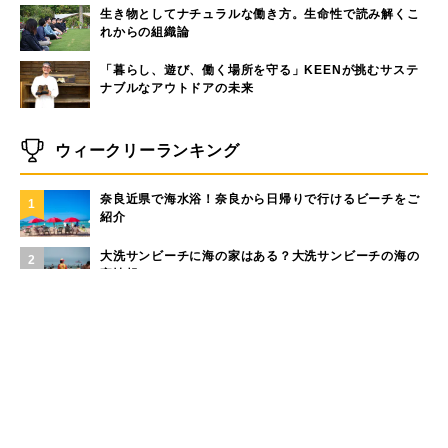
生き物としてナチュラルな働き方。生命性で読み解くこ
れからの組織論
「暮らし、遊び、働く場所を守る」KEENが挑むサステ
ナブルなアウトドアの未来
ウィークリーランキング
奈良近県で海水浴！奈良から日帰りで行けるビーチをご
1
紹介
大洗サンビーチに海の家はある？大洗サンビーチの海の
2
家情報！
現役サーファーがおすすめしたい「40代メンズ」が選ぶ
3
サーフTシャツ
モペットとは？電動アシスト自転車との違い、おすすめ
4
フル電動自転車10選
手稲山の3つの登山コース（初心者〜上級者）と魅力を紹
5
介