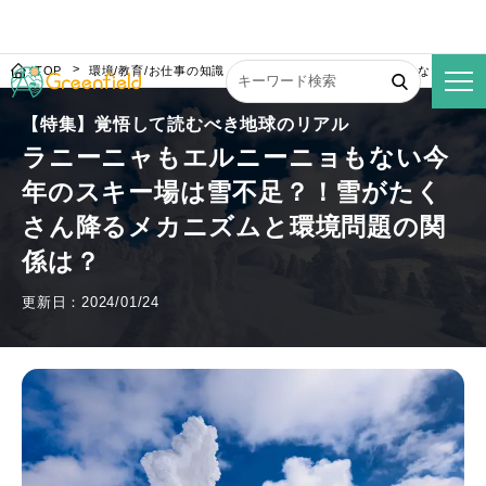
TOP
環境/教育/お仕事の知識
ラニーニャもエルニーニョもない今年の
【特集】覚悟して読むべき地球のリアル
ラニーニャもエルニーニョもない今
年のスキー場は雪不足？！雪がたく
さん降るメカニズムと環境問題の関
係は？
更新日：2024/01/24