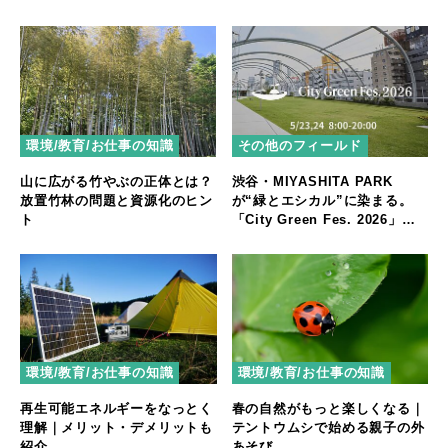
環境/教育/お仕事の知識
その他のフィールド
山に広がる竹やぶの正体とは？
渋谷・MIYASHITA PARK
放置竹林の問題と資源化のヒン
が“緑とエシカル”に染まる。
ト
「City Green Fes. 2026」開
催
環境/教育/お仕事の知識
環境/教育/お仕事の知識
再生可能エネルギーをなっとく
春の自然がもっと楽しくなる｜
理解｜メリット・デメリットも
テントウムシで始める親子の外
紹介
あそび