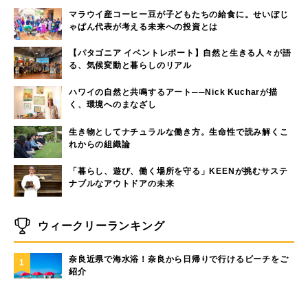
マラウイ産コーヒー豆が子どもたちの給食に。せいぼじ
ゃぱん代表が考える未来への投資とは
【パタゴニア イベントレポート】自然と生きる人々が語
る、気候変動と暮らしのリアル
ハワイの自然と共鳴するアート──Nick Kucharが描
く、環境へのまなざし
生き物としてナチュラルな働き方。生命性で読み解くこ
れからの組織論
「暮らし、遊び、働く場所を守る」KEENが挑むサステ
ナブルなアウトドアの未来
ウィークリーランキング
奈良近県で海水浴！奈良から日帰りで行けるビーチをご
1
紹介
大洗サンビーチに海の家はある？大洗サンビーチの海の
2