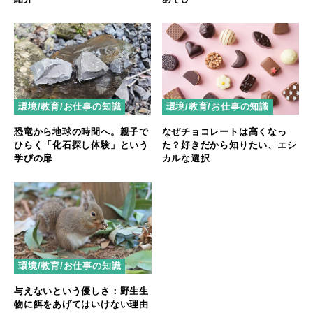
環境/教育/お仕事の知識
環境/教育/お仕事の知識
恐竜から地球の時間へ。親子で
なぜチョコレートは高くなっ
ひらく「化石探し体験」という
た？好きだから知りたい、エシ
学びの扉
カルな選択
環境/教育/お仕事の知識
与えないという優しさ：野生生
物に餌をあげてはいけない理由