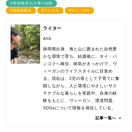
#環境/教育/お仕事の知識
#地球温暖化
#エシカル
#エコ・eco
ライター
AYA
静岡県出身。海と山に囲まれた自然豊
かな環境で育ち、結婚後に、タイ・バ
ンコクへ移住。病気がきっかけで、ヴ
ィーガンのライフスタイルに目覚め
る。現在は、2児の母として子育てに奮
闘しながら、人と環境にやさしいサス
テナブルな暮らしを実践中。自身の経
験をもとに、ヴィーガン、環境問題、
SDGsについて情報を発信している。
記事一覧へ