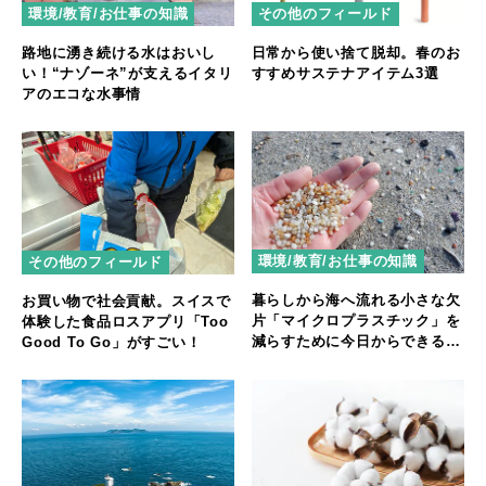
環境/教育/お仕事の知識
その他のフィールド
路地に湧き続ける水はおいし
日常から使い捨て脱却。春のお
い！“ナゾーネ”が支えるイタリ
すすめサステナアイテム3選
アのエコな水事情
環境/教育/お仕事の知識
その他のフィールド
暮らしから海へ流れる小さな欠
お買い物で社会貢献。スイスで
片「マイクロプラスチック」を
体験した食品ロスアプリ「Too
減らすために今日からできるこ
Good To Go」がすごい！
と