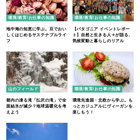
環境/教育/お仕事の知識
環境/教育/お仕事の知識
地中海の知恵に学ぶ。豆でおい
【パタゴニア イベントレポー
しくはじめるサステナブルライ
ト】自然と生きる人々が語る、
フ
気候変動と暮らしのリアル
山のフィールド
環境/教育/お仕事の知識
都内の凍る滝「払沢の滝」で全
環境先進国・北欧から学ぶ。も
面結氷が減少？地球温暖化を考
っとカジュアルにヴィーガンを
えよう
楽しもう！