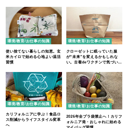
環境/教育/お仕事の知識
環境/教育/お仕事の知識
使い捨てない暮らしの知恵。玄
クローゼットに眠っていた服
米カイロで始める心地よい温活
が“未来”を変えるかもしれな
習慣
い。古着deワクチンで気づい
た、手放すことの本当の意味
環境/教育/お仕事の知識
環境/教育/お仕事の知識
カリフォルニアに学ぶ！食品ロ
2026年全プラ袋禁止へ！カリフ
ス削減からライフスタイル変革
ォルニア発・おしゃれに始める
へ
マイバッグ習慣