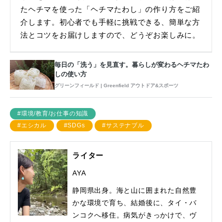
たヘチマを使った「ヘチマたわし」の作り方をご紹
介します。初心者でも手軽に挑戦できる、簡単な方
法とコツをお届けしますので、どうぞお楽しみに。
毎日の「洗う」を見直す。暮らしが変わるヘチマたわ
しの使い方
グリーンフィールド | Greenfield アウトドア&スポーツ
#環境/教育/お仕事の知識
#エシカル
#SDGs
#サステナブル
ライター
AYA
静岡県出身。海と山に囲まれた自然豊
かな環境で育ち、結婚後に、タイ・バ
ンコクへ移住。病気がきっかけで、ヴ