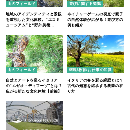
山のフィールド
遊びに関する知識
地域のアイデンティティと景観
ネイチャーゲームの視点で親子
を重視した文化体験。“エコミ
の自然体験が広がる！遊び方の
ュージアム”と“野外美術
例も紹介
館”【後編】
山のフィールド
環境/教育/お仕事の知識
自然とアートを巡るイタリア
イタリアの春を彩る緑肥とは？
の“ムゼオ・ディフーゾ”とは？
古代の知恵を継承する農業の在
広がる新たな文化体験【前編】
り方