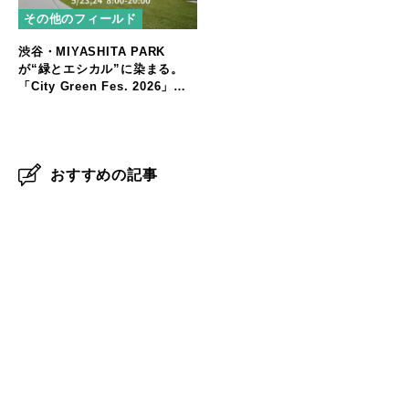
その他のフィールド
渋谷・MIYASHITA PARK
が“緑とエシカル”に染まる。
「City Green Fes. 2026」開
催
おすすめの記事
マラウイ産コーヒー豆が子どもたちの給食に。せいぼじ
ゃぱん代表が考える未来への投資とは
【パタゴニア イベントレポート】自然と生きる人々が語
る、気候変動と暮らしのリアル
ハワイの自然と共鳴するアート──Nick Kucharが描
く、環境へのまなざし
生き物としてナチュラルな働き方。生命性で読み解くこ
れからの組織論