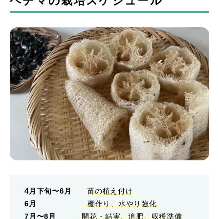
ヘチマの栽培スケジュール
4月下旬〜6月
苗の植え付け
6月
棚作り、水やり強化
7月〜8月
開花・結実、追肥、収穫準備