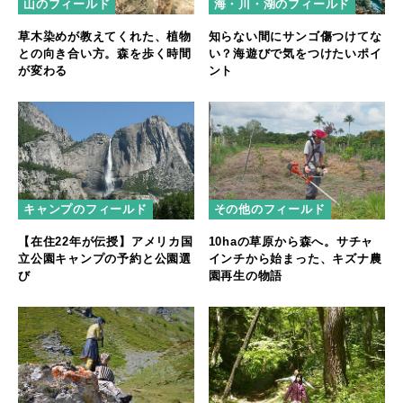
山のフィールド
海・川・湖のフィールド
草木染めが教えてくれた、植物
知らない間にサンゴ傷つけてな
との向き合い方。森を歩く時間
い？海遊びで気をつけたいポイ
が変わる
ント
キャンプのフィールド
その他のフィールド
【在住22年が伝授】アメリカ国
10haの草原から森へ。サチャ
立公園キャンプの予約と公園選
インチから始まった、キズナ農
び
園再生の物語