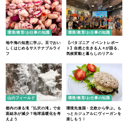
環境/教育/お仕事の知識
環境/教育/お仕事の知識
地中海の知恵に学ぶ。豆でおい
【パタゴニア イベントレポー
しくはじめるサステナブルライ
ト】自然と生きる人々が語る、
フ
気候変動と暮らしのリアル
山のフィールド
環境/教育/お仕事の知識
都内の凍る滝「払沢の滝」で全
環境先進国・北欧から学ぶ。も
面結氷が減少？地球温暖化を考
っとカジュアルにヴィーガンを
えよう
楽しもう！