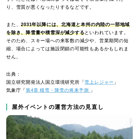
り、雪質が悪くなったりするなどです。
また、
2031年以降には、北海道と本州の内陸の一部地域
を除き、降雪量や積雪深が減少する
といわれています。
そのため、スキー場への来客数の減少や、営業期間の短
縮、場合によっては施設閉鎖の可能性もあるかもしれま
せん。
出典：
国立研究開発法人国立環境研究所「
雪上レジャー
」
気象庁「
第4章 積雪・降雪の将来予測
」
屋外イベントの運営方法の見直し