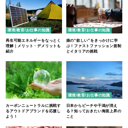
環境/教育/お仕事の知識
環境/教育/お仕事の知識
再生可能エネルギーをなっとく
娘の“欲しい”をきっかけに学
理解｜メリット・デメリットも
ぶ！ファストファッション規制
紹介
とイタリアの挑戦
環境/教育/お仕事の知識
カーボンニュートラルに挑戦す
日本からビーチや干潟が消え
るアウトドアブランドを応援し
る？知っておきたい海面上昇の
よう！
こと