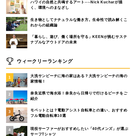
ハワイの自然と共鳴するアート──Nick Kucharが描
く、環境へのまなざし
生き物としてナチュラルな働き方。生命性で読み解くこ
れからの組織論
「暮らし、遊び、働く場所を守る」KEENが挑むサステ
ナブルなアウトドアの未来
ウィークリーランキング
大洗サンビーチに海の家はある？大洗サンビーチの海の
1
家情報！
奈良近県で海水浴！奈良から日帰りで行けるビーチをご
2
紹介
モペットとは？電動アシスト自転車との違い、おすすめ
3
フル電動自転車10選
現役サーファーがおすすめしたい「40代メンズ」が選ぶ
4
サーフTシャツ