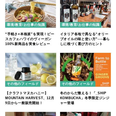
環境/教育/お仕事の知識
環境/教育/お仕事の知識
“手軽さ×本格派”を実現！ピー
イタリア各地で異なる“オリー
スカフェハワイのヴィーガン
ブオイルの味と使い方”──暮ら
100%新商品を実食レビュー
しに根づく選び方のヒント
その他のフィールド
その他のフィールド
【クラフトマヌカハニー】
冬のからだ整える！「_SHIP
MOUNTAIN HARVEST、12月
KOMBUCHA」冬季限定ジンジ
9日から一般販売開始！
ャー登場