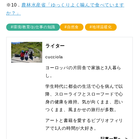
※10．
農林水産省「ゆっくりよく噛んで食べています
か？」
#環境/教育/お仕事の知識
#自然食
#地球温暖化
ライター
cucciola
ヨーロッパの片田舎で家族と3人暮ら
し。
学生時代に都会の生活で心を病んで以
降、スローライフとスローフードで心
身の健康を維持。
気が向くまま、思い
つくまま、風まかせの旅行が多数。
アートと書籍を愛するビブリオフィリ
アで1人の時間が大好き。
記事一覧へ