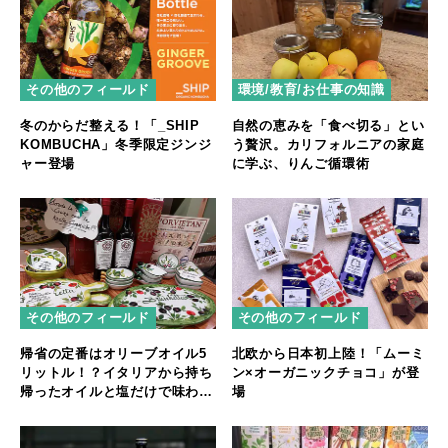
その他のフィールド
環境/教育/お仕事の知識
冬のからだ整える！「_SHIP
自然の恵みを「食べ切る」とい
KOMBUCHA」冬季限定ジンジ
う贅沢。カリフォルニアの家庭
ャー登場
に学ぶ、りんご循環術
その他のフィールド
その他のフィールド
帰省の定番はオリーブオイル5
北欧から日本初上陸！「ムーミ
リットル！？イタリアから持ち
ン×オーガニックチョコ」が登
帰ったオイルと塩だけで味わう
場
レシピ