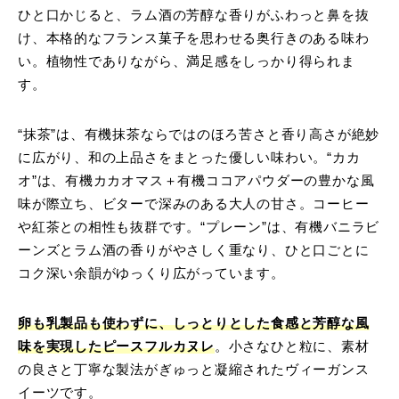
ひと口かじると、ラム酒の芳醇な香りがふわっと鼻を抜
け、本格的なフランス菓子を思わせる奥行きのある味わ
い。植物性でありながら、満足感をしっかり得られま
す。
“抹茶”は、有機抹茶ならではのほろ苦さと香り高さが絶妙
に広がり、和の上品さをまとった優しい味わい。“カカ
オ”は、有機カカオマス＋有機ココアパウダーの豊かな風
味が際立ち、ビターで深みのある大人の甘さ。コーヒー
や紅茶との相性も抜群です。“プレーン”は、有機バニラビ
ーンズとラム酒の香りがやさしく重なり、ひと口ごとに
コク深い余韻がゆっくり広がっています。
卵も乳製品も使わずに、しっとりとした食感と芳醇な風
味を実現したピースフルカヌレ
。小さなひと粒に、素材
の良さと丁寧な製法がぎゅっと凝縮されたヴィーガンス
イーツです。