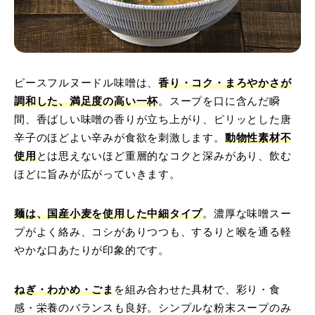
ピースフルヌードル味噌は、
香り・コク・まろやかさが
調和した、満足度の高い一杯
。スープを口に含んだ瞬
間、香ばしい味噌の香りが立ち上がり、ピリッとした唐
辛子のほどよい辛みが食欲を刺激します。
動物性素材不
使用
とは思えないほど重層的なコクと深みがあり、飲む
ほどに旨みが広がっていきます。
麺は、国産小麦を使用した中細タイプ
。濃厚な味噌スー
プがよく絡み、コシがありつつも、するりと喉を通る軽
やかな口あたりが印象的です。
ねぎ・わかめ・ごま
を組み合わせた具材で、彩り・食
感・栄養のバランスも良好。シンプルな粉末スープのみ