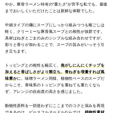
やか。豚骨ラーメン特有の“重たさ”が苦手な私でも、最後
までおいしくいただけたことは新鮮な体験でした。
中細タイプの麺にスープにしっかり絡みつつも喉ごしは
軽く、クリーミーな豚骨風スープとの相性が抜群です。
具材はねぎとごまのみのシンプルな組み合わせですが、
彩りと香りが加わることで、スープの旨みがいっそう引
き立ちます。
トッピングとの相性も幅広く、
焦がしにんにくチップを
加えると香ばしさがより際立ち、青ねぎを増量すれば風
味豊か
に。味噌ラーメン同様、植物性ベースのスープだ
からこそ、香味系のトッピングを重ねても重たくなら
ず、アレンジの自由度の高さを感じました。
動物性原料を一切使わずにここまでのコクと深みを再現
できるのは、ピースフルヌードルならでは。
植物性素材