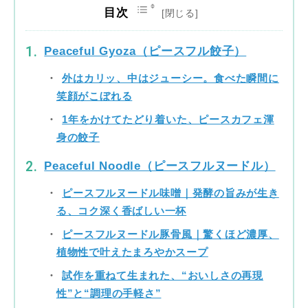
目次
Peaceful Gyoza（ピースフル餃子）
外はカリッ、中はジューシー。食べた瞬間に
笑顔がこぼれる
1年をかけてたどり着いた、ピースカフェ渾
身の餃子
Peaceful Noodle（ピースフルヌードル）
ピースフルヌードル味噌｜発酵の旨みが生き
る、コク深く香ばしい一杯
ピースフルヌードル豚骨風｜驚くほど濃厚、
植物性で叶えたまろやかスープ
試作を重ねて生まれた、“おいしさの再現
性”と“調理の手軽さ”