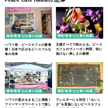
Peace Cafe Hawaiiの記事
環境/教育/お仕事の知識
環境/教育/お仕事の知識
五感すべてで味わえる。ピース
ハワイ発・ピースカフェの新展
カフェのヴィーガン料理、味に
開！日本で広がるピースフルな
負けない美しさの秘密
食の未来
環境/教育/お仕事の知識
環境/教育/お仕事の知識
ハワイの恵みをまるごと堪能！
アレルギーにも対応！“おいし
ファーマーズマーケットで楽し
さ”を妥協しないピースカフェ