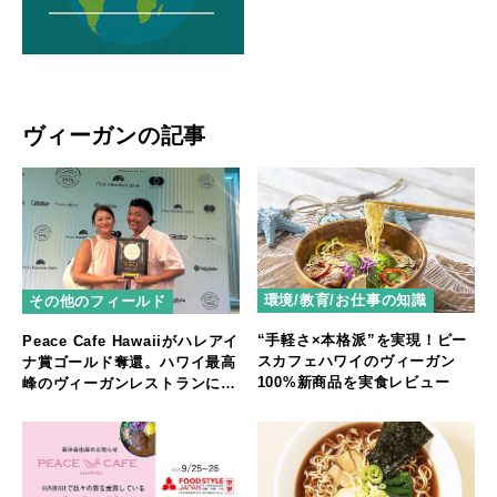
ヴィーガンの記事
環境/教育/お仕事の知識
その他のフィールド
“手軽さ×本格派”を実現！ピー
Peace Cafe Hawaiiがハレアイ
スカフェハワイのヴィーガン
ナ賞ゴールド奪還。ハワイ最高
100%新商品を実食レビュー
峰のヴィーガンレストランに返
り咲く