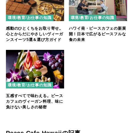
環境/教育/お仕事の知識
環境/教育/お仕事の知識
感動のひとくちをお取り寄せ。
ハワイ発・ピースカフェの新展
心とからだにやさしいヴィーガ
開！日本で広がるピースフルな
ンスイーツ5選＆選び方ガイド
食の未来
環境/教育/お仕事の知識
五感すべてで味わえる。ピース
カフェのヴィーガン料理、味に
負けない美しさの秘密