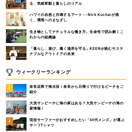
る、気候変動と暮らしのリアル
ハワイの自然と共鳴するアート──Nick Kucharが描
く、環境へのまなざし
生き物としてナチュラルな働き方。生命性で読み解くこ
れからの組織論
「暮らし、遊び、働く場所を守る」KEENが挑むサステ
ナブルなアウトドアの未来
ウィークリーランキング
奈良近県で海水浴！奈良から日帰りで行けるビーチをご
1
紹介
大洗サンビーチに海の家はある？大洗サンビーチの海の
2
家情報！
現役サーファーがおすすめしたい「40代メンズ」が選ぶ
3
サーフTシャツ