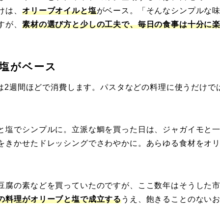
けは、
オリーブオイルと塩
がベース。「そんなシンプルな
すが、
素材の選び方と少しの工夫で、毎日の食事は十分に
塩がベース
家は2週間ほどで消費します。パスタなどの料理に使うだけで
。
と塩でシンプルに。立派な鯛を買った日は、ジャガイモと
をきかせたドレッシングでさわやかに。あらゆる食材をオ
豆腐の素などを買っていたのですが、ここ数年はそうした
の料理がオリーブと塩で成立する
うえ、飽きることのない