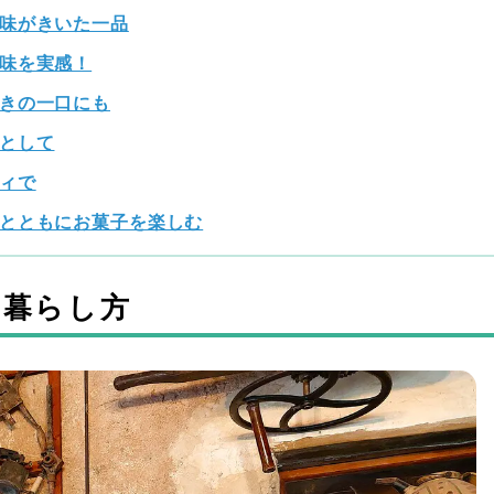
味がきいた一品
味を実感！
きの一口にも
として
ィで
とともにお菓子を楽しむ
う暮らし方