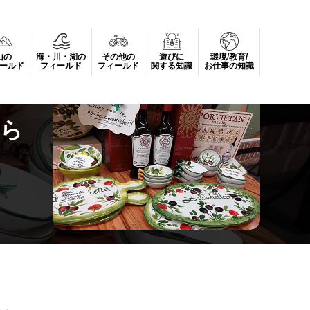
山の
海・川・湖の
その他の
遊びに
環境/教育/
ールド
フィールド
フィールド
関する知識
お仕事の知識
から