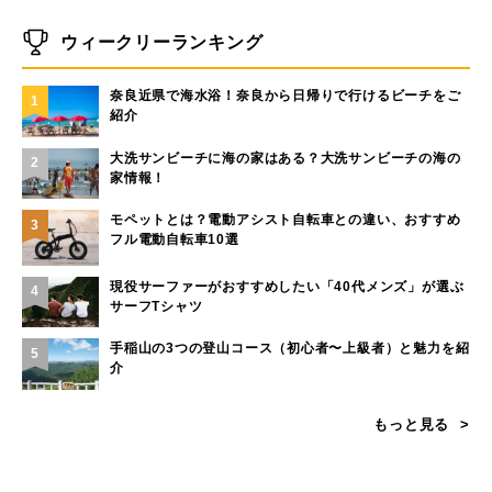
ウィークリーランキング
奈良近県で海水浴！奈良から日帰りで行けるビーチをご
1
紹介
大洗サンビーチに海の家はある？大洗サンビーチの海の
2
家情報！
モペットとは？電動アシスト自転車との違い、おすすめ
3
フル電動自転車10選
現役サーファーがおすすめしたい「40代メンズ」が選ぶ
4
サーフTシャツ
手稲山の3つの登山コース（初心者〜上級者）と魅力を紹
5
介
もっと見る